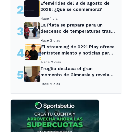
Efemérides del 8 de agosto de
2
2026: ¿Qué se conmemora?
Hace 1 día
La Plata se prepara para un
3
descenso de temperaturas tras
el intenso temporal de hoy
Hace 2 días
El streaming de 0221 Play ofrece
4
entretenimiento y noticias para
los vecinos de La Plata y
Hace 2 días
Ensenada.
Troglio destaca el gran
5
momento de Gimnasia y revela
su mayor desilusión como
Hace 2 días
entrenador