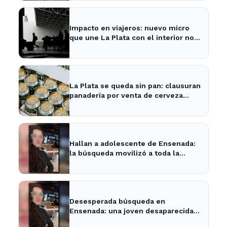
Impacto en viajeros: nuevo micro
que une La Plata con el interior no
recogerá pasajeros en un tramo
específico
La Plata se queda sin pan: clausuran
panadería por venta de cerveza
vencida
Hallan a adolescente de Ensenada:
la búsqueda movilizó a toda la
comunidad
Desesperada búsqueda en
Ensenada: una joven desaparecida
tras cita con un desconocido