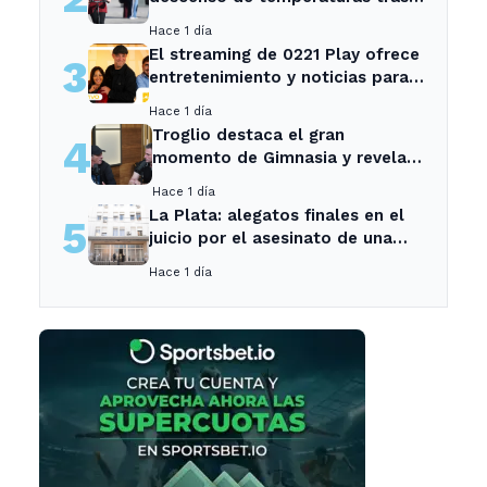
el intenso temporal de hoy
Hace 1 día
El streaming de 0221 Play ofrece
3
entretenimiento y noticias para
los vecinos de La Plata y
Hace 1 día
Ensenada.
Troglio destaca el gran
4
momento de Gimnasia y revela
su mayor desilusión como
Hace 1 día
entrenador
La Plata: alegatos finales en el
5
juicio por el asesinato de una
empleada en el trabajo
Hace 1 día