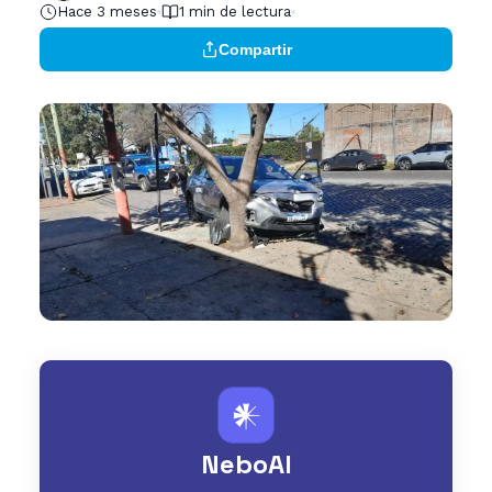
Hace 3 meses
1 min de lectura
Compartir
𒀭
NeboAI