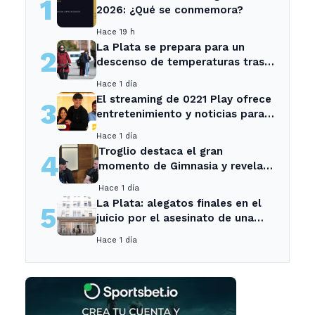
1
2026: ¿Qué se conmemora?
Hace 19 h
La Plata se prepara para un
2
descenso de temperaturas tras
el intenso temporal de hoy
Hace 1 día
El streaming de 0221 Play ofrece
3
entretenimiento y noticias para
los vecinos de La Plata y
Hace 1 día
Ensenada.
Troglio destaca el gran
4
momento de Gimnasia y revela
su mayor desilusión como
Hace 1 día
entrenador
La Plata: alegatos finales en el
5
juicio por el asesinato de una
empleada en el trabajo
Hace 1 día