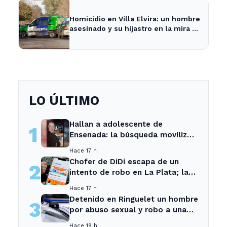
Homicidio en Villa Elvira: un hombre
asesinado y su hijastro en la mira de
la Policía
LO ÚLTIMO
Hallan a adolescente de
1
Ensenada: la búsqueda movilizó
a toda la comunidad
Hace 17 h
Chofer de DiDi escapa de un
2
intento de robo en La Plata; la
sospechosa es arrestada
Hace 17 h
Detenido en Ringuelet un hombre
3
por abuso sexual y robo a una
adolescente
Hace 19 h