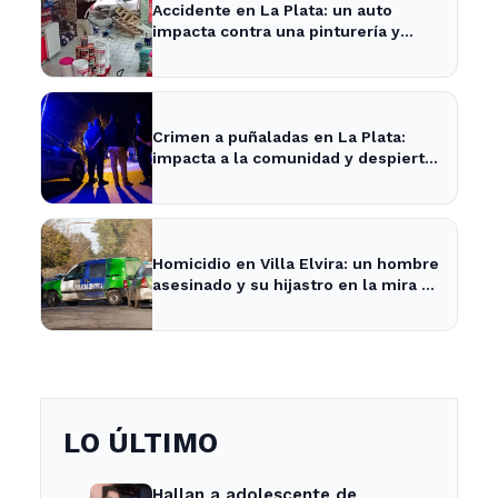
Accidente en La Plata: un auto
impacta contra una pinturería y
causa caos en la zona
Crimen a puñaladas en La Plata:
impacta a la comunidad y despierta
inquietud vecinal.
Homicidio en Villa Elvira: un hombre
asesinado y su hijastro en la mira de
la Policía
LO ÚLTIMO
Hallan a adolescente de