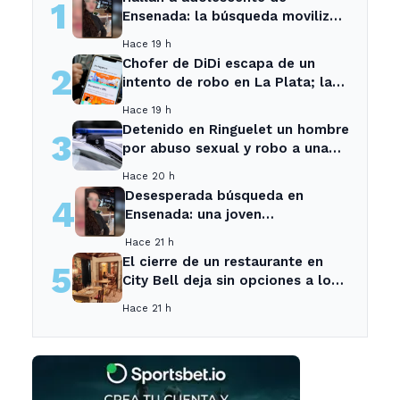
1
Ensenada: la búsqueda movilizó
a toda la comunidad
Hace 19 h
Chofer de DiDi escapa de un
2
intento de robo en La Plata; la
sospechosa es arrestada
Hace 19 h
Detenido en Ringuelet un hombre
3
por abuso sexual y robo a una
adolescente
Hace 20 h
Desesperada búsqueda en
4
Ensenada: una joven
desaparecida tras cita con un
Hace 21 h
desconocido
El cierre de un restaurante en
5
City Bell deja sin opciones a los
vecinos del área.
Hace 21 h