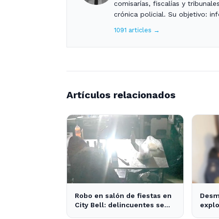
comisarías, fiscalías y tribunal
crónica policial. Su objetivo: i
1091 articles →
Artículos relacionados
Robo en salón de fiestas en
Desm
City Bell: delincuentes se
explo
llevan 10 kilos de pizzas
Plata