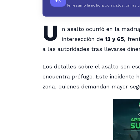
Te resumo la noticia con datos, cifras 
U
n asalto ocurrió en la madr
intersección de
12 y 65
, fre
a las autoridades tras llevarse dine
Los detalles sobre el asalto son es
encuentra prófugo. Este incidente h
zona, quienes demandan mayor segur