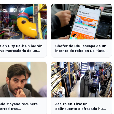
sados
zona
 en City Bell: un ladrón
Chofer de DiDi escapa de un
eva mercadería de un
intento de robo en La Plata;
 de fiestas infantiles
la sospechosa es arrestada
ndo Moyano recupera
Asalto en Tiza: un
bertad tras
delincuente disfrazado huye
raciones que despejan
con el dinero tras amenazar