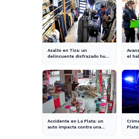
Asalto en Tiza: un
Avanz
delincuente disfrazado huye
el ha
con el dinero tras amenazar
muert
a la empleada
Plata
Accidente en La Plata: un
Crime
auto impacta contra una
Plata
pinturería y causa caos en la
comun
zona
inqui