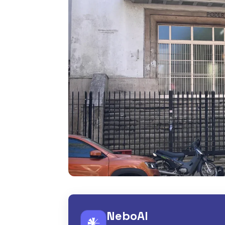
NeboAI
𒀭