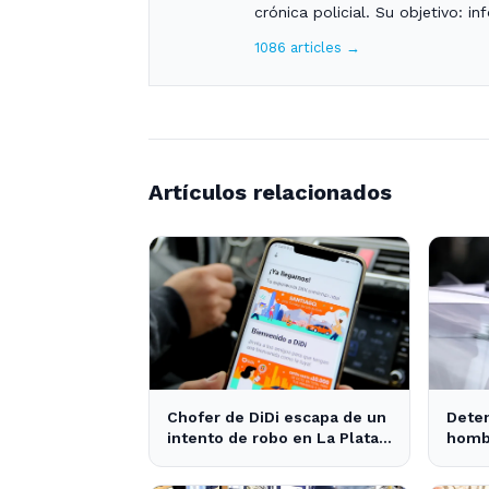
crónica policial. Su objetivo: i
1086 articles →
Artículos relacionados
Chofer de DiDi escapa de un
Deten
intento de robo en La Plata;
hombr
la sospechosa es arrestada
robo 