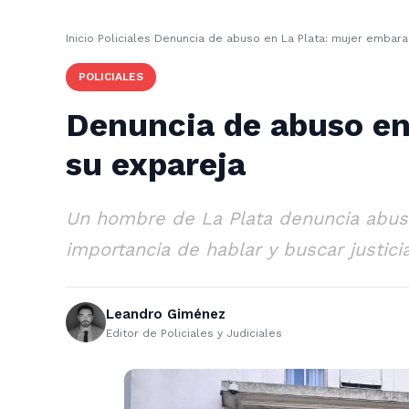
Inicio
›
Policiales
›
Denuncia de abuso en La Plata: mujer embara
POLICIALES
Denuncia de abuso en
su expareja
Un hombre de La Plata denuncia abuso
importancia de hablar y buscar justicia
Leandro Giménez
Editor de Policiales y Judiciales