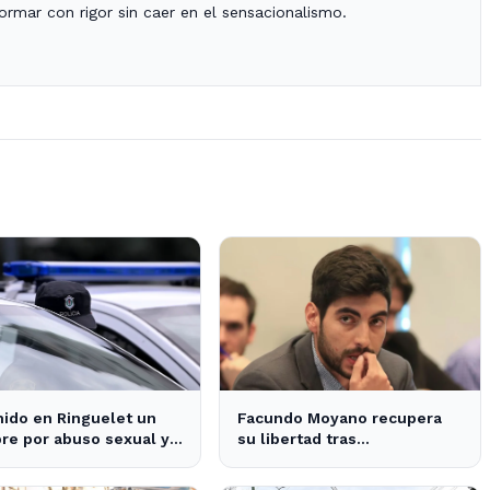
nformar con rigor sin caer en el sensacionalismo.
ido en Ringuelet un
Facundo Moyano recupera
e por abuso sexual y
su libertad tras
a una adolescente
declaraciones que despejan
dudas sobre su situación