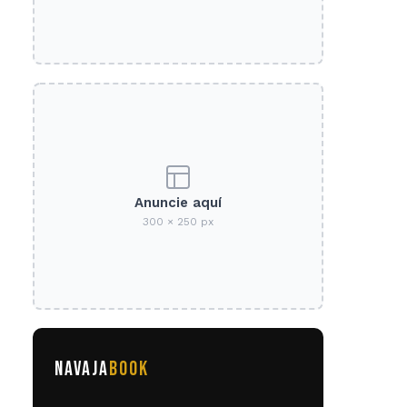
Anuncie aquí
300 × 250 px
NAVAJA
BOOK