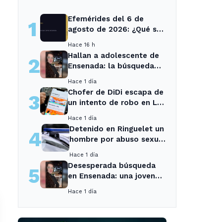
Efemérides del 6 de
1
agosto de 2026: ¿Qué se
conmemora?
Hace 16 h
Hallan a adolescente de
2
Ensenada: la búsqueda
movilizó a toda la
Hace 1 día
comunidad
Chofer de DiDi escapa de
3
un intento de robo en La
Plata; la sospechosa es
Hace 1 día
arrestada
Detenido en Ringuelet un
4
hombre por abuso sexual
y robo a una adolescente
Hace 1 día
Desesperada búsqueda
5
en Ensenada: una joven
desaparecida tras cita
Hace 1 día
con un desconocido