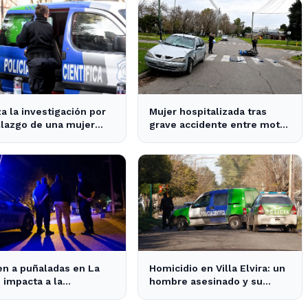
a la investigación por
Mujer hospitalizada tras
llazgo de una mujer
grave accidente entre moto
a en un pozo en La
y auto en La Plata
n a puñaladas en La
Homicidio en Villa Elvira: un
: impacta a la
hombre asesinado y su
idad y despierta
hijastro en la mira de la
etud vecinal.
Policía