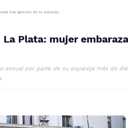
zada tras agresión de su expareja
 La Plata: mujer embaraza
 sexual por parte de su expareja más de diez
.