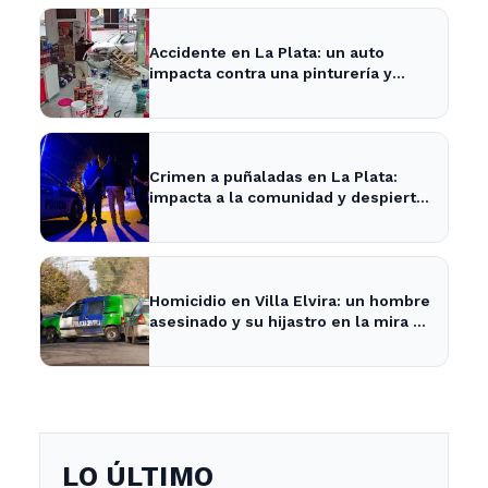
Accidente en La Plata: un auto
impacta contra una pinturería y
causa caos en la zona
Crimen a puñaladas en La Plata:
impacta a la comunidad y despierta
inquietud vecinal.
Homicidio en Villa Elvira: un hombre
asesinado y su hijastro en la mira de
la Policía
LO ÚLTIMO