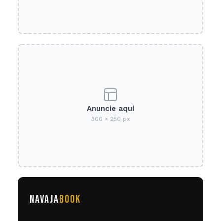
Anuncie aquí
300 × 250 px
NAVAJA
BOOK