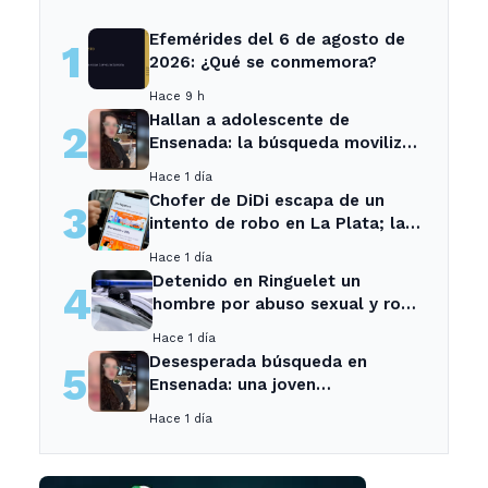
Efemérides del 6 de agosto de
1
2026: ¿Qué se conmemora?
Hace 9 h
Hallan a adolescente de
2
Ensenada: la búsqueda movilizó
a toda la comunidad
Hace 1 día
Chofer de DiDi escapa de un
3
intento de robo en La Plata; la
sospechosa es arrestada
Hace 1 día
Detenido en Ringuelet un
4
hombre por abuso sexual y robo
a una adolescente
Hace 1 día
Desesperada búsqueda en
5
Ensenada: una joven
desaparecida tras cita con un
Hace 1 día
desconocido