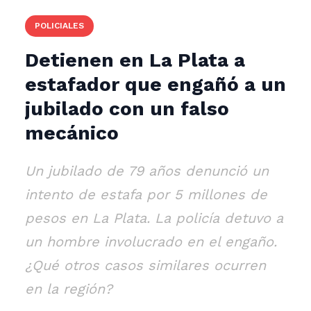
POLICIALES
Detienen en La Plata a
estafador que engañó a un
jubilado con un falso
mecánico
Un jubilado de 79 años denunció un
intento de estafa por 5 millones de
pesos en La Plata. La policía detuvo a
un hombre involucrado en el engaño.
¿Qué otros casos similares ocurren
en la región?