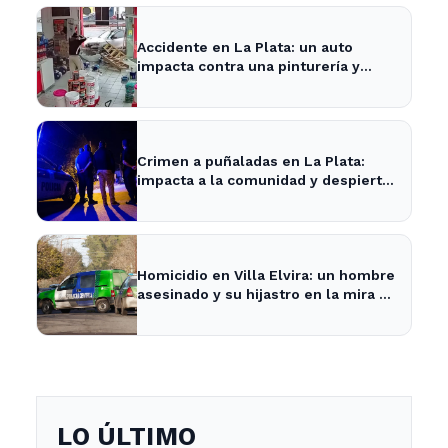
Accidente en La Plata: un auto
impacta contra una pinturería y
causa caos en la zona
Crimen a puñaladas en La Plata:
impacta a la comunidad y despierta
inquietud vecinal.
Homicidio en Villa Elvira: un hombre
asesinado y su hijastro en la mira de
la Policía
LO ÚLTIMO