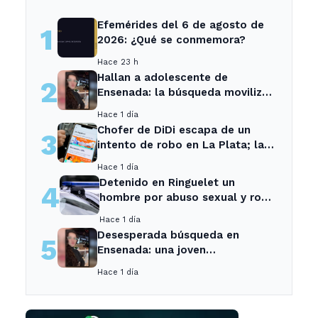
Efemérides del 6 de agosto de
1
2026: ¿Qué se conmemora?
Hace 23 h
Hallan a adolescente de
2
Ensenada: la búsqueda movilizó
a toda la comunidad
Hace 1 día
Chofer de DiDi escapa de un
3
intento de robo en La Plata; la
sospechosa es arrestada
Hace 1 día
Detenido en Ringuelet un
4
hombre por abuso sexual y robo
a una adolescente
Hace 1 día
Desesperada búsqueda en
5
Ensenada: una joven
desaparecida tras cita con un
Hace 1 día
desconocido