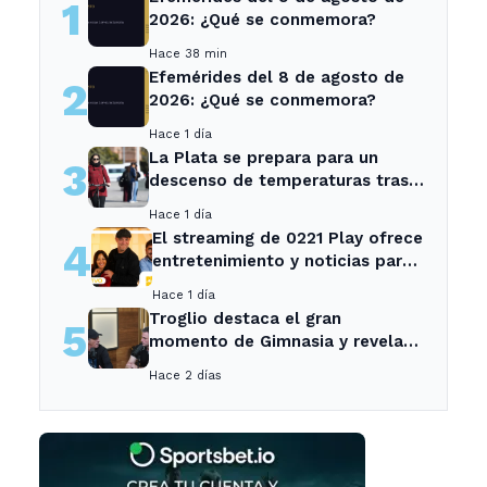
1
2026: ¿Qué se conmemora?
Hace 38 min
Efemérides del 8 de agosto de
2
2026: ¿Qué se conmemora?
Hace 1 día
La Plata se prepara para un
3
descenso de temperaturas tras
el intenso temporal de hoy
Hace 1 día
El streaming de 0221 Play ofrece
4
entretenimiento y noticias para
los vecinos de La Plata y
Hace 1 día
Ensenada.
Troglio destaca el gran
5
momento de Gimnasia y revela
su mayor desilusión como
Hace 2 días
entrenador