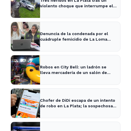
Tres heridos en La Plata tras un
violento choque que interrumpe el
tránsito en la zona
Denuncia de la condenada por el
cuádruple femicidio de La Loma
sacude a la comunidad
Robos en City Bell: un ladrón se
lleva mercadería de un salón de
fiestas infantiles
Chofer de DiDi escapa de un intento
de robo en La Plata; la sospechosa
es arrestada