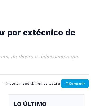
r por extécnico de
 suma de dinero a delincuentes que
Hace 2 meses
1 min de lectura
Compartir
LO ÚLTIMO