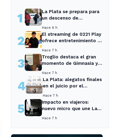
La Plata se prepara para
1
un descenso de
temperaturas tras el
Hace 6 h
intenso temporal de hoy
El streaming de 0221 Play
2
ofrece entretenimiento y
noticias para los vecinos
Hace 7 h
de La Plata y Ensenada.
Troglio destaca el gran
3
momento de Gimnasia y
revela su mayor
Hace 7 h
desilusión como
La Plata: alegatos finales
4
entrenador
en el juicio por el
asesinato de una
Hace 7 h
empleada en el trabajo
Impacto en viajeros:
5
nuevo micro que une La
Plata con el interior no
Hace 7 h
recogerá pasajeros en un
tramo específico