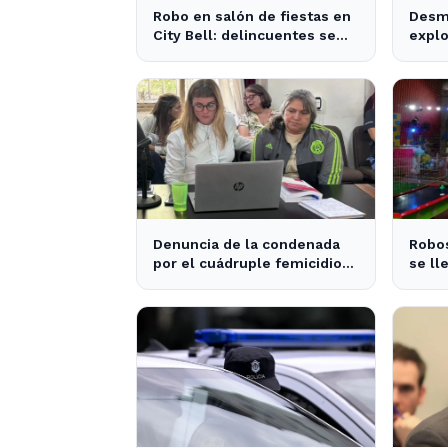
Robo en salón de fiestas en
Desm
City Bell: delincuentes se
explo
llevan 10 kilos de pizzas
Plata
apre
Denuncia de la condenada
Robos
por el cuádruple femicidio
se ll
de La Loma sacude a la
salón
comunidad