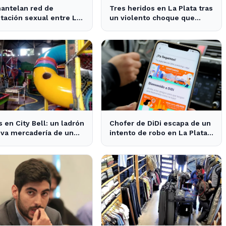
antelan red de
Tres heridos en La Plata tras
tación sexual entre La
un violento choque que
 y Pinamar: cuatro
interrumpe el tránsito en la
sados
zona
 en City Bell: un ladrón
Chofer de DiDi escapa de un
eva mercadería de un
intento de robo en La Plata;
 de fiestas infantiles
la sospechosa es arrestada