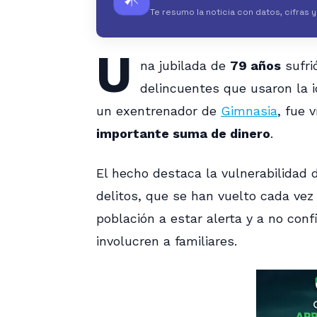
Te resumo la noticia con datos, cifras 
U
na jubilada de
79 años
sufri
delincuentes que usaron la i
un exentrenador de
Gimnasia
, fue 
importante suma de dinero
.
El hecho destaca la vulnerabilidad 
delitos, que se han vuelto cada ve
población a estar alerta y a no con
involucren a familiares.