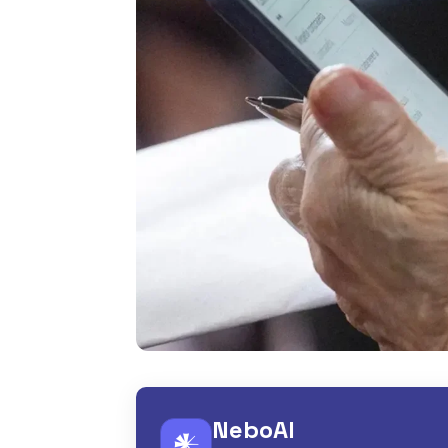
NeboAI
𒀭