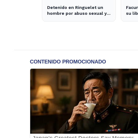
Detenido en Ringuelet un
Facu
hombre por abuso sexual y
su li
robo a una adolescente
decla
dudas