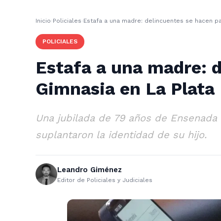
Inicio
›
Policiales
›
Estafa a una madre: delincuentes se hacen pa
POLICIALES
Estafa a una madre: d
Gimnasia en La Plata
Una jubilada de 79 años de Ensenada f
suplantaron la identidad de su hijo.
Leandro Giménez
Editor de Policiales y Judiciales