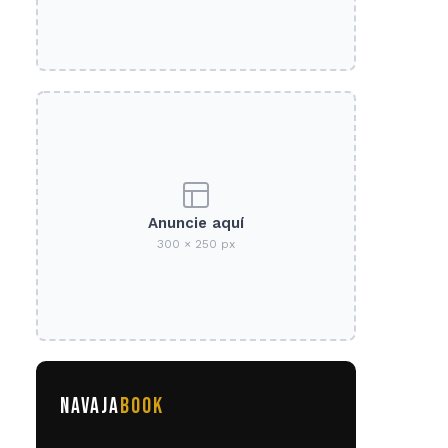
Anuncie aquí
300 × 250 px
NAVAJA
BOOK