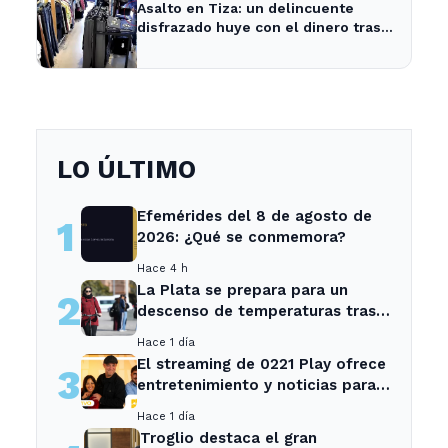
Asalto en Tiza: un delincuente
disfrazado huye con el dinero tras
amenazar a la empleada
LO ÚLTIMO
Efemérides del 8 de agosto de
1
2026: ¿Qué se conmemora?
Hace 4 h
La Plata se prepara para un
2
descenso de temperaturas tras
el intenso temporal de hoy
Hace 1 día
El streaming de 0221 Play ofrece
3
entretenimiento y noticias para
los vecinos de La Plata y
Hace 1 día
Ensenada.
Troglio destaca el gran