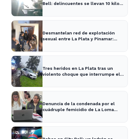
Bell: delincuentes se llevan 10 kilos
de pizzas
Desmantelan red de explotación
sexual entre La Plata y Pinamar:
cuatro apresados
Tres heridos en La Plata tras un
violento choque que interrumpe el
tránsito en la zona
Denuncia de la condenada por el
cuádruple femicidio de La Loma
sacude a la comunidad
Robos en City Bell: un ladrón se