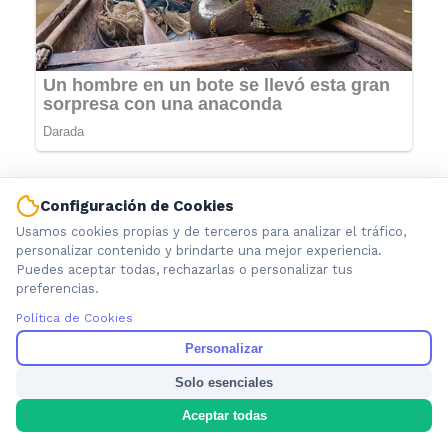
Configuración de Cookies
Usamos cookies propias y de terceros para analizar el tráfico,
personalizar contenido y brindarte una mejor experiencia.
Puedes aceptar todas, rechazarlas o personalizar tus
preferencias.
Política de Cookies
Personalizar
Información local que importa. Noticias de Ensenada, La
Solo esenciales
Plata y la provincia de Buenos Aires.
Aceptar todas