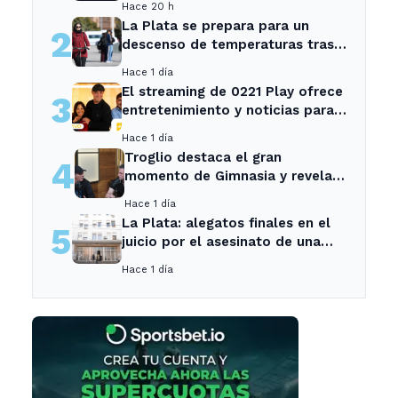
Hace 20 h
La Plata se prepara para un
2
descenso de temperaturas tras
el intenso temporal de hoy
Hace 1 día
El streaming de 0221 Play ofrece
3
entretenimiento y noticias para
los vecinos de La Plata y
Hace 1 día
Ensenada.
Troglio destaca el gran
4
momento de Gimnasia y revela
su mayor desilusión como
Hace 1 día
entrenador
La Plata: alegatos finales en el
5
juicio por el asesinato de una
empleada en el trabajo
Hace 1 día