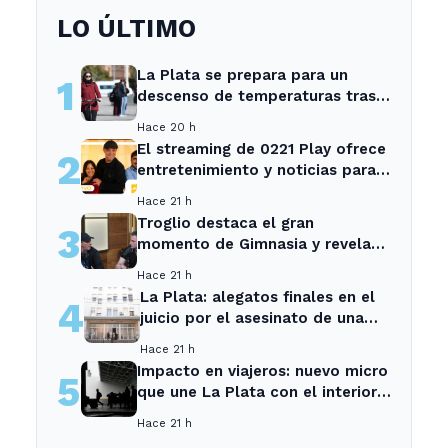
LO ÚLTIMO
La Plata se prepara para un
1
descenso de temperaturas tras
el intenso temporal de hoy
Hace 20 h
El streaming de 0221 Play ofrece
2
entretenimiento y noticias para
los vecinos de La Plata y
Hace 21 h
Ensenada.
Troglio destaca el gran
3
momento de Gimnasia y revela
su mayor desilusión como
Hace 21 h
entrenador
La Plata: alegatos finales en el
4
juicio por el asesinato de una
empleada en el trabajo
Hace 21 h
Impacto en viajeros: nuevo micro
5
que une La Plata con el interior
no recogerá pasajeros en un
Hace 21 h
tramo específico