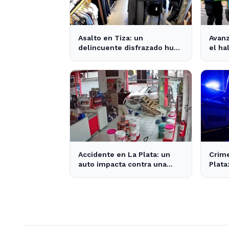
Asalto en Tiza: un
Avanz
delincuente disfrazado huye
el ha
con el dinero tras amenazar
muert
a la empleada
Plata
Accidente en La Plata: un
Crime
auto impacta contra una
Plata
pinturería y causa caos en la
comun
zona
inqui