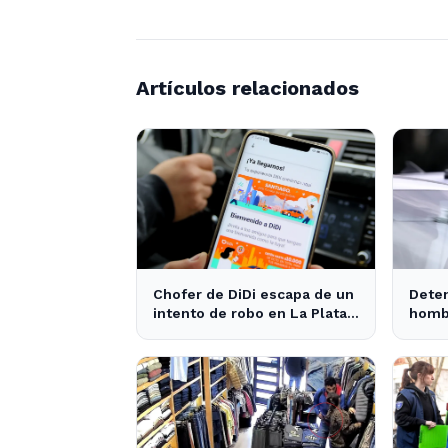
Artículos relacionados
Chofer de DiDi escapa de un
Deten
intento de robo en La Plata;
hombr
la sospechosa es arrestada
robo 