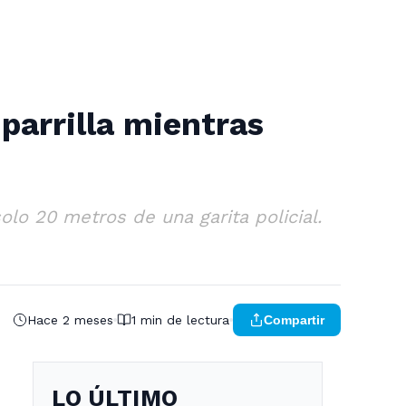
parrilla mientras
olo 20 metros de una garita policial.
Hace 2 meses
1 min de lectura
Compartir
LO ÚLTIMO