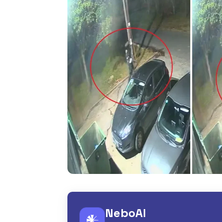
NeboAI
𒀭