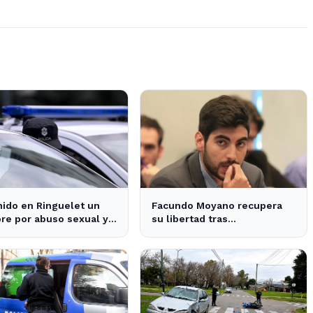
ido en Ringuelet un
Facundo Moyano recupera
e por abuso sexual y
su libertad tras
a una adolescente
declaraciones que despejan
dudas sobre su situación