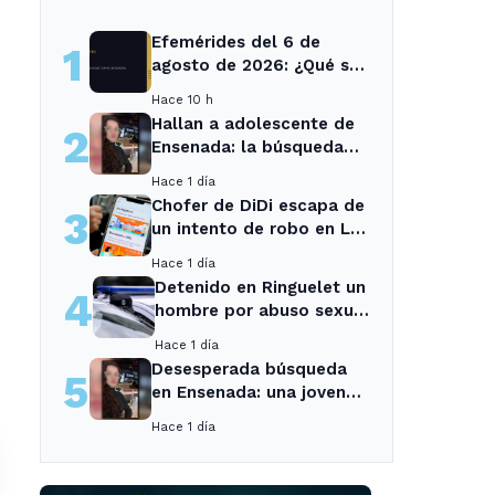
Efemérides del 6 de
1
agosto de 2026: ¿Qué se
conmemora?
Hace 10 h
Hallan a adolescente de
2
Ensenada: la búsqueda
movilizó a toda la
Hace 1 día
comunidad
Chofer de DiDi escapa de
3
un intento de robo en La
Plata; la sospechosa es
Hace 1 día
arrestada
Detenido en Ringuelet un
4
hombre por abuso sexual
y robo a una adolescente
Hace 1 día
Desesperada búsqueda
5
en Ensenada: una joven
desaparecida tras cita
Hace 1 día
con un desconocido