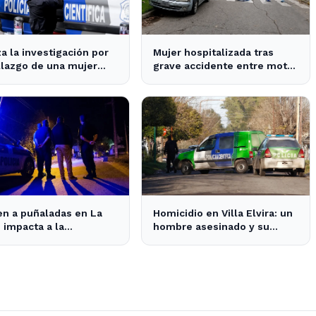
a la investigación por
Mujer hospitalizada tras
llazgo de una mujer
grave accidente entre moto
a en un pozo en La
y auto en La Plata
n a puñaladas en La
Homicidio en Villa Elvira: un
: impacta a la
hombre asesinado y su
idad y despierta
hijastro en la mira de la
etud vecinal.
Policía