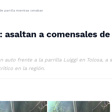
de parrilla mientras cenaban
: asaltan a comensales de 
auto frente a la parrilla Luiggi en Tolosa, a s
ítico en la región.