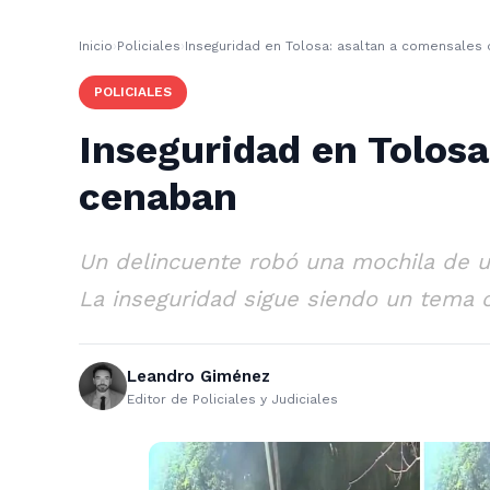
Inicio
›
Policiales
›
Inseguridad en Tolosa: asaltan a comensales 
POLICIALES
Inseguridad en Tolosa
cenaban
Un delincuente robó una mochila de un 
La inseguridad sigue siendo un tema cr
Leandro Giménez
Editor de Policiales y Judiciales