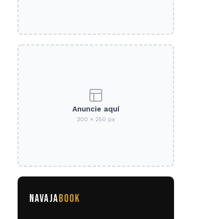
Anuncie aquí
300 × 250 px
NAVAJA
BOOK