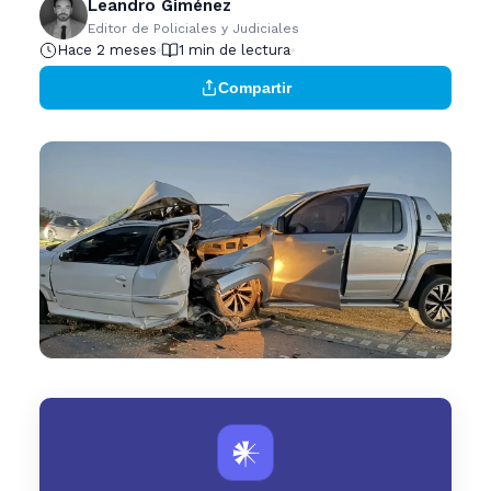
Leandro Giménez
Editor de Policiales y Judiciales
Hace 2 meses
1 min de lectura
Compartir
𒀭