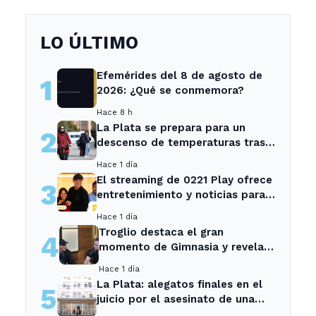
LO ÚLTIMO
Efemérides del 8 de agosto de
1
2026: ¿Qué se conmemora?
Hace 8 h
La Plata se prepara para un
2
descenso de temperaturas tras
el intenso temporal de hoy
Hace 1 día
El streaming de 0221 Play ofrece
3
entretenimiento y noticias para
los vecinos de La Plata y
Hace 1 día
Ensenada.
Troglio destaca el gran
4
momento de Gimnasia y revela
su mayor desilusión como
Hace 1 día
entrenador
La Plata: alegatos finales en el
5
juicio por el asesinato de una
empleada en el trabajo