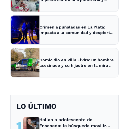
causa caos en la zona
Crimen a puñaladas en La Plata:
impacta a la comunidad y despierta
inquietud vecinal.
Homicidio en Villa Elvira: un hombre
asesinado y su hijastro en la mira de
la Policía
LO ÚLTIMO
Hallan a adolescente de
1
Ensenada: la búsqueda movilizó