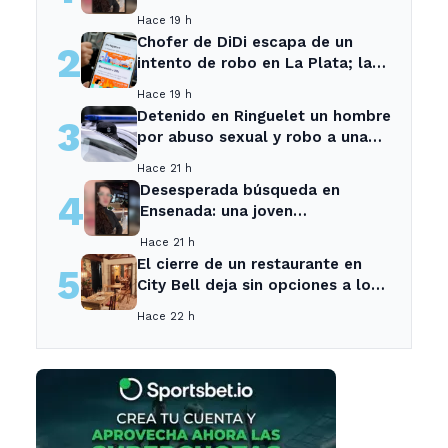
a toda la comunidad
Hace 19 h
Chofer de DiDi escapa de un
2
intento de robo en La Plata; la
sospechosa es arrestada
Hace 19 h
Detenido en Ringuelet un hombre
3
por abuso sexual y robo a una
adolescente
Hace 21 h
Desesperada búsqueda en
4
Ensenada: una joven
desaparecida tras cita con un
Hace 21 h
desconocido
El cierre de un restaurante en
5
City Bell deja sin opciones a los
vecinos del área.
Hace 22 h