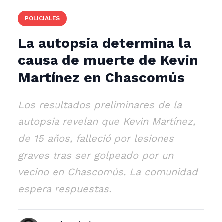
POLICIALES
La autopsia determina la
causa de muerte de Kevin
Martínez en Chascomús
Los resultados preliminares de la
autopsia revelan que Kevin Martínez,
de 15 años, falleció por lesiones
graves tras ser golpeado por un
vecino en Chascomús. La comunidad
espera respuestas.