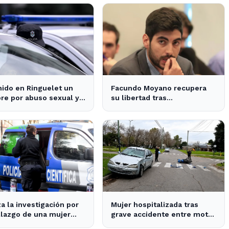
ido en Ringuelet un
Facundo Moyano recupera
e por abuso sexual y
su libertad tras
a una adolescente
declaraciones que despejan
dudas sobre su situación
a la investigación por
Mujer hospitalizada tras
llazgo de una mujer
grave accidente entre moto
a en un pozo en La
y auto en La Plata