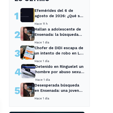
Efemérides del 6 de
1
agosto de 2026: ¿Qué se
conmemora?
Hace 11 h
Hallan a adolescente de
2
Ensenada: la búsqueda
movilizó a toda la
Hace 1 día
comunidad
Chofer de DiDi escapa de
3
un intento de robo en La
Plata; la sospechosa es
Hace 1 día
arrestada
Detenido en Ringuelet un
4
hombre por abuso sexual
y robo a una adolescente
Hace 1 día
Desesperada búsqueda
5
en Ensenada: una joven
desaparecida tras cita
Hace 1 día
con un desconocido