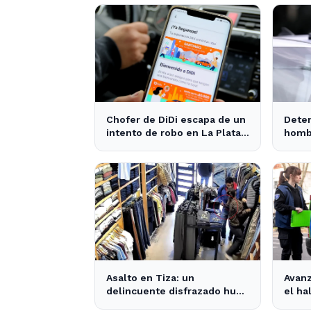
Chofer de DiDi escapa de un
Deten
intento de robo en La Plata;
hombr
la sospechosa es arrestada
robo 
Asalto en Tiza: un
Avanz
delincuente disfrazado huye
el ha
con el dinero tras amenazar
muert