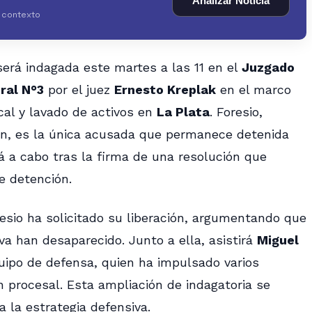
Analizar Noticia
y contexto
erá indagada este martes a las 11 en el
Juzgado
ral N°3
por el juez
Ernesto Kreplak
en el marco
cal y lavado de activos en
La Plata
. Foresio,
ión, es la única acusada que permanece detenida
rá a cabo tras la firma de una resolución que
e detención.
esio ha solicitado su liberación, argumentando que
va han desaparecido. Junto a ella, asistirá
Miguel
uipo de defensa, quien ha impulsado varios
n procesal. Esta ampliación de indagatoria se
 la estrategia defensiva.