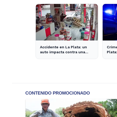
a la empleada
Plata
Accidente en La Plata: un
Crime
auto impacta contra una
Plata
pinturería y causa caos en la
comun
zona
inqui