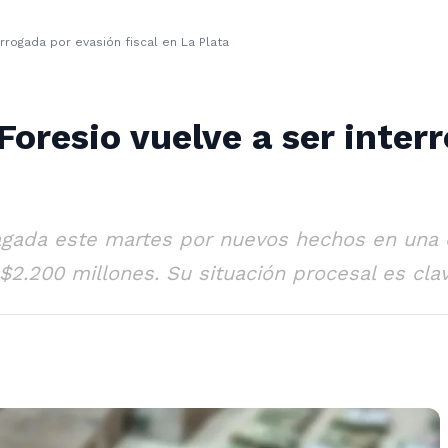
rrogada por evasión fiscal en La Plata
Foresio vuelve a ser inter
agada este martes por nuevos hechos en una c
2.200 millones. Su situación procesal es clav