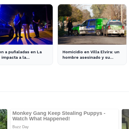
n a puñaladas en La
Homicidio en Villa Elvira: un
: impacta a la
hombre asesinado y su
idad y despierta
hijastro en la mira de la
etud vecinal.
Policía