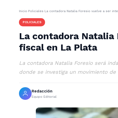
Inicio
›
Policiales
›
La contadora Natalia Foresio vuelve a ser inte
POLICIALES
La contadora Natalia 
fiscal en La Plata
La contadora Natalia Foresio será ind
donde se investiga un movimiento de $
Redacción
Equipo Editorial