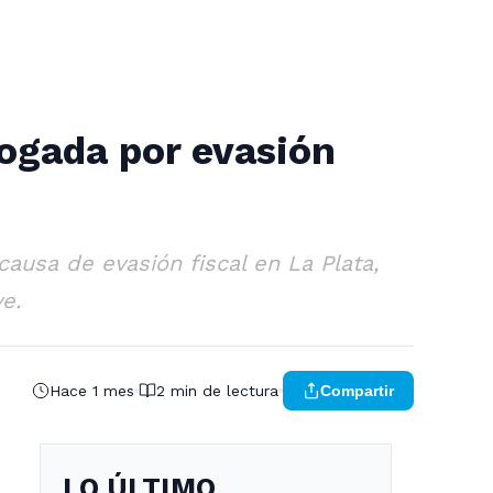
rogada por evasión
ausa de evasión fiscal en La Plata,
e.
Hace 1 mes
2 min de lectura
Compartir
LO ÚLTIMO