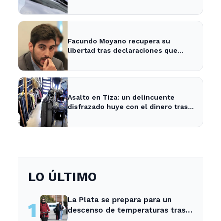
adolescente
Facundo Moyano recupera su
libertad tras declaraciones que
despejan dudas sobre su situación
Asalto en Tiza: un delincuente
disfrazado huye con el dinero tras
amenazar a la empleada
LO ÚLTIMO
La Plata se prepara para un
1
descenso de temperaturas tras
el intenso temporal de hoy