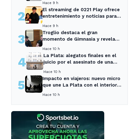
Hace 9 h
El streaming de 0221 Play ofrece
2
entretenimiento y noticias para
los vecinos de La Plata y
Hace 9 h
Ensenada.
Troglio destaca el gran
3
momento de Gimnasia y revela
su mayor desilusión como
Hace 10 h
entrenador
La Plata: alegatos finales en el
4
juicio por el asesinato de una
empleada en el trabajo
Hace 10 h
Impacto en viajeros: nuevo micro
5
que une La Plata con el interior
no recogerá pasajeros en un
Hace 10 h
tramo específico