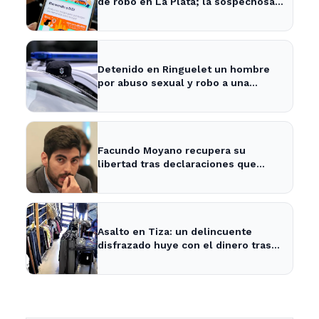
de robo en La Plata; la sospechosa
es arrestada
Detenido en Ringuelet un hombre
por abuso sexual y robo a una
adolescente
Facundo Moyano recupera su
libertad tras declaraciones que
despejan dudas sobre su situación
Asalto en Tiza: un delincuente
disfrazado huye con el dinero tras
amenazar a la empleada