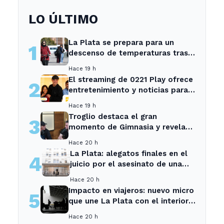
LO ÚLTIMO
La Plata se prepara para un
1
descenso de temperaturas tras
el intenso temporal de hoy
Hace 19 h
El streaming de 0221 Play ofrece
2
entretenimiento y noticias para
los vecinos de La Plata y
Hace 19 h
Ensenada.
Troglio destaca el gran
3
momento de Gimnasia y revela
su mayor desilusión como
Hace 20 h
entrenador
La Plata: alegatos finales en el
4
juicio por el asesinato de una
empleada en el trabajo
Hace 20 h
Impacto en viajeros: nuevo micro
5
que une La Plata con el interior
no recogerá pasajeros en un
Hace 20 h
tramo específico