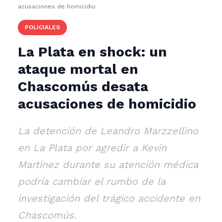
acusaciones de homicidio
POLICIALES
La Plata en shock: un
ataque mortal en
Chascomús desata
acusaciones de homicidio
La detención de Leandro Marzzellino
en La Plata por agredir a Kevin
Martínez durante su atención médica
podría cambiar el rumbo de la
investigación del trágico accidente en
Chascomús.