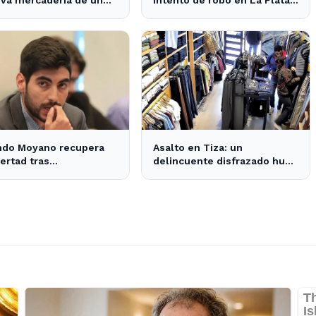
 de fiestas infantiles
la sospechosa es arrestada
ndo Moyano recupera
Asalto en Tiza: un
bertad tras
delincuente disfrazado huye
raciones que despejan
con el dinero tras amenazar
 sobre su situación
a la empleada