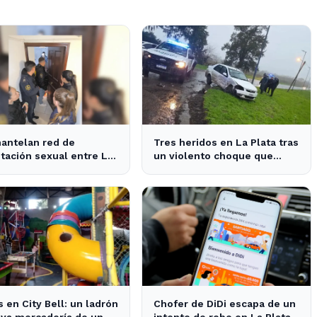
antelan red de
Tres heridos en La Plata tras
tación sexual entre La
un violento choque que
 y Pinamar: cuatro
interrumpe el tránsito en la
sados
zona
 en City Bell: un ladrón
Chofer de DiDi escapa de un
eva mercadería de un
intento de robo en La Plata;