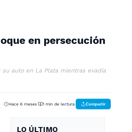
choque en persecución
 su auto en La Plata mientras evadía
Hace 6 meses
1 min de lectura
Compartir
LO ÚLTIMO