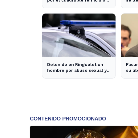
de La Loma sacude a la
salón
comunidad
Detenido en Ringuelet un
Facu
hombre por abuso sexual y
su li
robo a una adolescente
decla
dudas