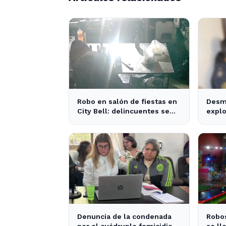
Robo en salón de fiestas en
Desm
City Bell: delincuentes se
explo
llevan 10 kilos de pizzas
Plata
apre
Denuncia de la condenada
Robos
por el cuádruple femicidio
se ll