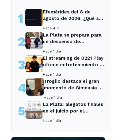
Efemérides del 8 de
1
agosto de 2026: ¿Qué se
conmemora?
Hace 4 h
La Plata se prepara para
2
un descenso de
temperaturas tras el
Hace 1 día
intenso temporal de hoy
El streaming de 0221 Play
3
ofrece entretenimiento y
noticias para los vecinos
Hace 1 día
de La Plata y Ensenada.
Troglio destaca el gran
4
momento de Gimnasia y
revela su mayor
Hace 1 día
desilusión como
La Plata: alegatos finales
5
entrenador
en el juicio por el
asesinato de una
Hace 1 día
empleada en el trabajo