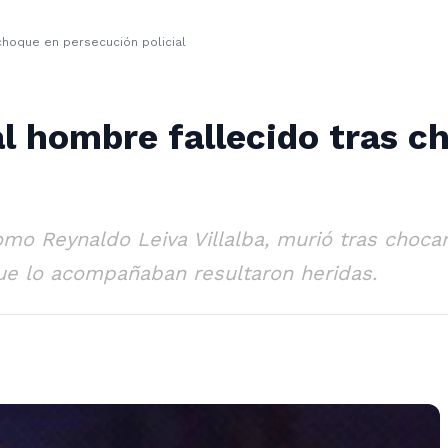
 choque en persecución policial
 al hombre fallecido tras 
mo Reynaldo Leiva Villalba, murió tras chocar
que lo acompañaban resultaron heridas.