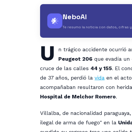
NeboAI
𒀭
Te resumo la noticia con datos, cifras 
U
n trágico accidente ocurrió
Peugeot 206
que evadía un c
cruce de las calles
44 y 155
. El co
de 37 años, perdió la
vida
en el acto
acompañaban resultaron con heridas
Hospital de Melchor Romero
.
Villalba, de nacionalidad paraguay
ilegal de arma de fuego" en la
Unida
evadido su regreso tras una salida t