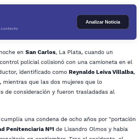
Analizar Noticia
y contexto
 anoche en
San Carlos
, La Plata, cuando un
ontrol policial colisionó con una camioneta en el
nductor, identificado como
Reynaldo Leiva Villalba
,
, mientras que las dos mujeres que lo
 de consideración y fueron trasladadas al
a, cumplía una condena de ocho años por "portación
d Penitenciaria Nº1
de Lisandro Olmos y había
ransitoria en septiembre. Tras el accidente, el