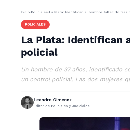
Inicio
›
Policiales
›
La Plata: Identifican al hombre fallecido tras
POLICIALES
La Plata: Identifican
policial
Un hombre de 37 años, identificado co
un control policial. Las dos mujeres 
Leandro Giménez
Editor de Policiales y Judiciales