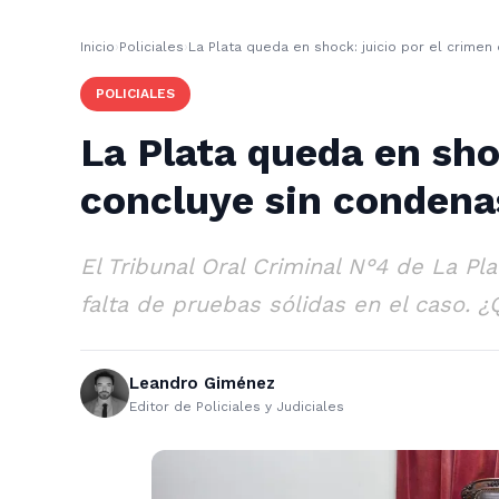
Inicio
›
Policiales
›
La Plata queda en shock: juicio por el crime
POLICIALES
La Plata queda en sho
concluye sin condena
El Tribunal Oral Criminal N°4 de La P
falta de pruebas sólidas en el caso. 
Leandro Giménez
Editor de Policiales y Judiciales