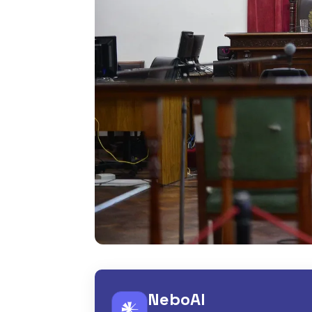
NeboAI
𒀭