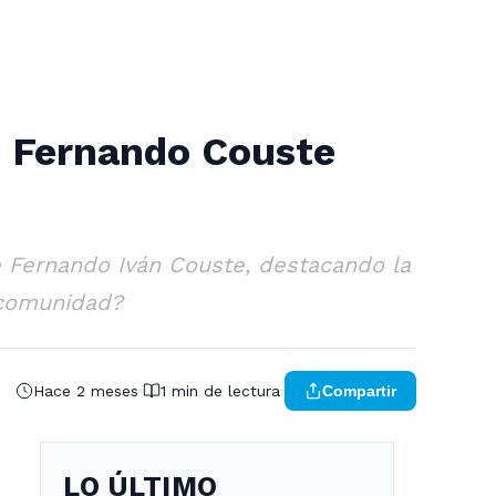
de Fernando Couste
de Fernando Iván Couste, destacando la
a comunidad?
Hace 2 meses
1 min de lectura
Compartir
LO ÚLTIMO