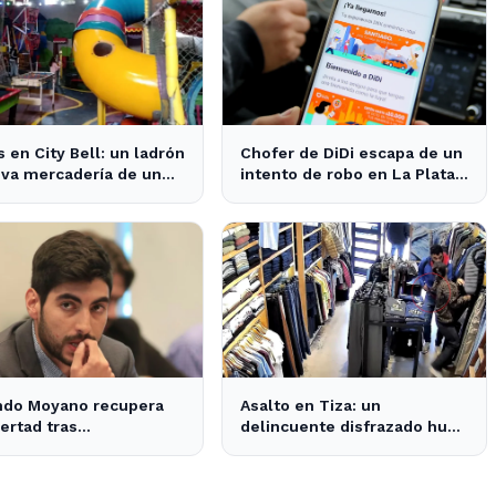
 en City Bell: un ladrón
Chofer de DiDi escapa de un
eva mercadería de un
intento de robo en La Plata;
 de fiestas infantiles
la sospechosa es arrestada
ndo Moyano recupera
Asalto en Tiza: un
bertad tras
delincuente disfrazado huye
raciones que despejan
con el dinero tras amenazar
 sobre su situación
a la empleada