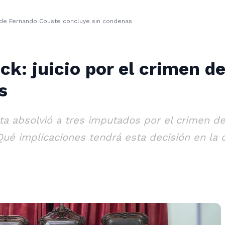
n de Fernando Couste concluye sin condenas
ck: juicio por el crimen 
s
lata absolvió a tres imputados por el crimen 
¿Qué implicaciones tendrá esta decisión en l