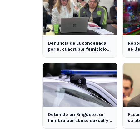
Denuncia de la condenada
Robos
por el cuádruple femicidio
se ll
de La Loma sacude a la
salón
comunidad
Detenido en Ringuelet un
Facu
hombre por abuso sexual y
su li
robo a una adolescente
decla
dudas