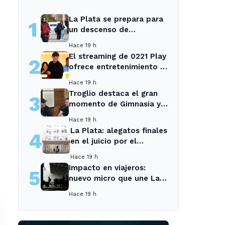
La Plata se prepara para
1
un descenso de
temperaturas tras el
Hace 19 h
intenso temporal de hoy
El streaming de 0221 Play
2
ofrece entretenimiento y
noticias para los vecinos
Hace 19 h
de La Plata y Ensenada.
Troglio destaca el gran
3
momento de Gimnasia y
revela su mayor
Hace 19 h
desilusión como
La Plata: alegatos finales
4
entrenador
en el juicio por el
asesinato de una
Hace 19 h
empleada en el trabajo
Impacto en viajeros:
5
nuevo micro que une La
Plata con el interior no
Hace 19 h
recogerá pasajeros en un
tramo específico