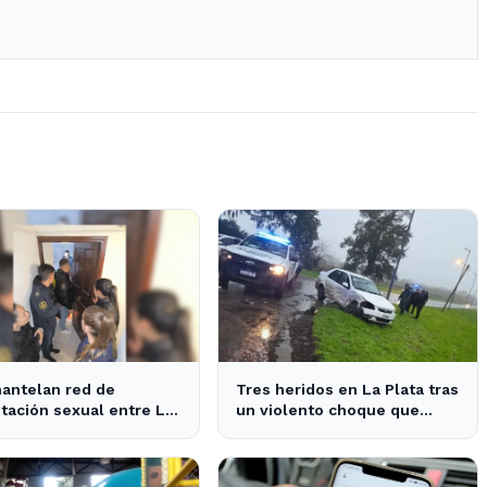
antelan red de
Tres heridos en La Plata tras
tación sexual entre La
un violento choque que
 y Pinamar: cuatro
interrumpe el tránsito en la
sados
zona