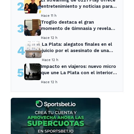
2
entretenimiento y noticias para
los vecinos de La Plata y
Hace 11 h
Ensenada.
Troglio destaca el gran
3
momento de Gimnasia y revela
su mayor desilusión como
Hace 12 h
entrenador
La Plata: alegatos finales en el
4
juicio por el asesinato de una
empleada en el trabajo
Hace 12 h
Impacto en viajeros: nuevo micro
5
que une La Plata con el interior
no recogerá pasajeros en un
Hace 12 h
tramo específico