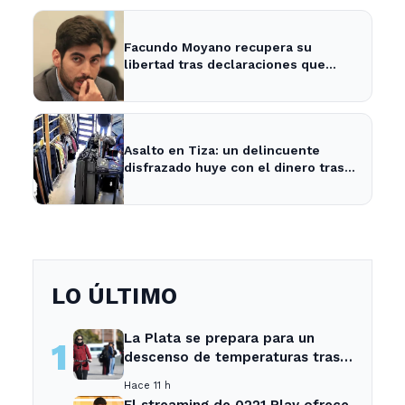
Facundo Moyano recupera su
libertad tras declaraciones que
despejan dudas sobre su situación
Asalto en Tiza: un delincuente
disfrazado huye con el dinero tras
amenazar a la empleada
LO ÚLTIMO
La Plata se prepara para un
1
descenso de temperaturas tras
el intenso temporal de hoy
Hace 11 h
El streaming de 0221 Play ofrece