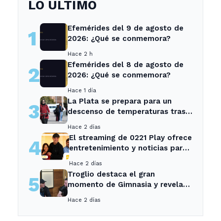
LO ÚLTIMO
Efemérides del 9 de agosto de
1
2026: ¿Qué se conmemora?
Hace 2 h
Efemérides del 8 de agosto de
2
2026: ¿Qué se conmemora?
Hace 1 día
La Plata se prepara para un
3
descenso de temperaturas tras
el intenso temporal de hoy
Hace 2 días
El streaming de 0221 Play ofrece
4
entretenimiento y noticias para
los vecinos de La Plata y
Hace 2 días
Ensenada.
Troglio destaca el gran
5
momento de Gimnasia y revela
su mayor desilusión como
Hace 2 días
entrenador