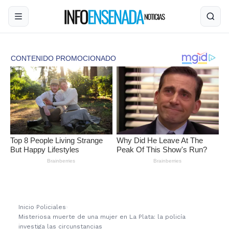
Inicio
›
Policiales
›
Misteriosa muerte de una mujer en La Plata: la policía
investiga las circunstancias