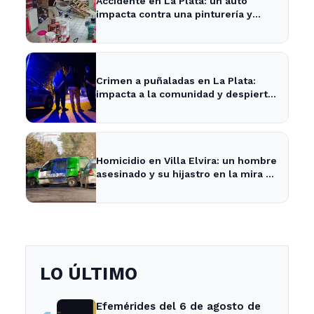
Accidente en La Plata: un auto
impacta contra una pinturería y
causa caos en la zona
Crimen a puñaladas en La Plata:
impacta a la comunidad y despierta
inquietud vecinal.
Homicidio en Villa Elvira: un hombre
asesinado y su hijastro en la mira de
la Policía
LO ÚLTIMO
Efemérides del 6 de agosto de