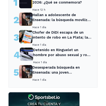
1
2026: ¿Qué se conmemora?
Hace 12 h
Hallan a adolescente de
2
Ensenada: la búsqueda movilizó
a toda la comunidad
Hace 1 día
Chofer de DiDi escapa de un
3
intento de robo en La Plata; la
sospechosa es arrestada
Hace 1 día
Detenido en Ringuelet un
4
hombre por abuso sexual y robo
a una adolescente
Hace 1 día
Desesperada búsqueda en
5
Ensenada: una joven
desaparecida tras cita con un
Hace 1 día
desconocido