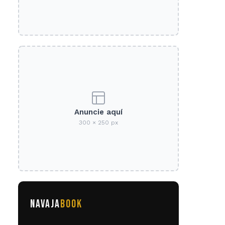
Anuncie aquí
300 × 250 px
NAVAJA
BOOK