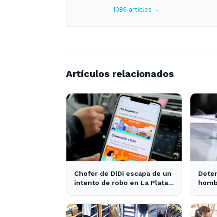
1086 articles →
Artículos relacionados
Chofer de DiDi escapa de un
Deten
intento de robo en La Plata;
hombr
la sospechosa es arrestada
robo 