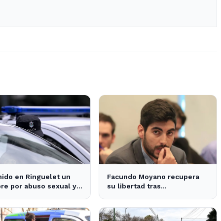
ido en Ringuelet un
Facundo Moyano recupera
e por abuso sexual y
su libertad tras
a una adolescente
declaraciones que despejan
dudas sobre su situación