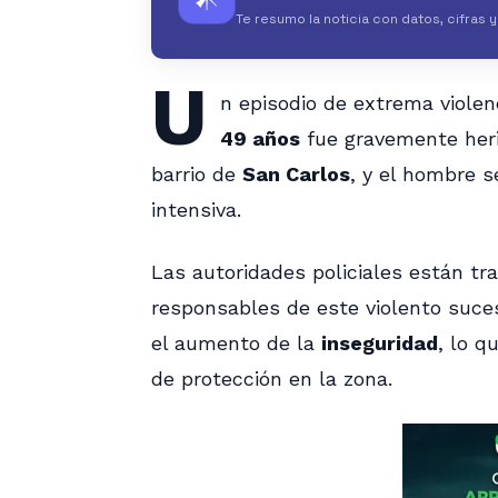
Te resumo la noticia con datos, cifras 
U
n episodio de extrema violen
49 años
fue gravemente herid
barrio de
San Carlos
, y el hombre 
intensiva.
Las autoridades policiales están tra
responsables de este violento suce
el aumento de la
inseguridad
, lo q
de protección en la zona.