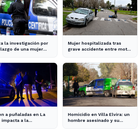
a la investigación por
Mujer hospitalizada tras
llazgo de una mujer
grave accidente entre moto
a en un pozo en La
y auto en La Plata
n a puñaladas en La
Homicidio en Villa Elvira: un
: impacta a la
hombre asesinado y su
idad y despierta
hijastro en la mira de la
etud vecinal.
Policía