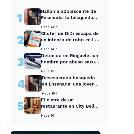
Hallan a adolescente de
1
Ensenada: la búsqueda
movilizó a toda la
Hace 14 h
comunidad
Chofer de DiDi escapa de
2
un intento de robo en La
Plata; la sospechosa es
Hace 14 h
arrestada
Detenido en Ringuelet un
3
hombre por abuso sexual
y robo a una adolescente
Hace 15 h
Desesperada búsqueda
4
en Ensenada: una joven
desaparecida tras cita
Hace 16 h
con un desconocido
El cierre de un
5
restaurante en City Bell
deja sin opciones a los
Hace 16 h
vecinos del área.