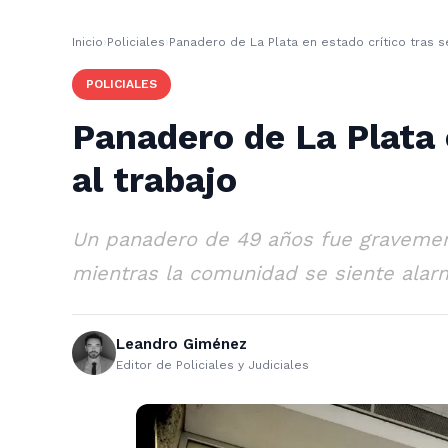
Inicio
›
Policiales
›
Panadero de La Plata en estado crítico tras s
POLICIALES
Panadero de La Plata 
al trabajo
Un panadero de 49 años fue gravemente
mientras la comunidad se siente alarm
Leandro Giménez
Editor de Policiales y Judiciales