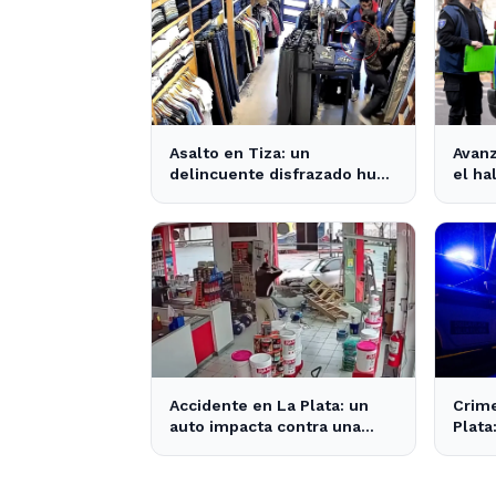
Asalto en Tiza: un
Avanz
delincuente disfrazado huye
el ha
con el dinero tras amenazar
muert
a la empleada
Plata
Accidente en La Plata: un
Crime
auto impacta contra una
Plata
pinturería y causa caos en la
comun
zona
inqui