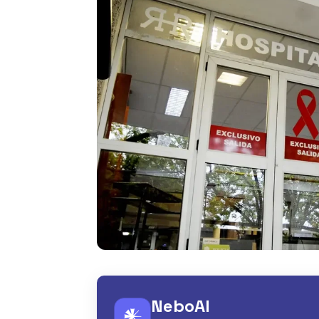
NeboAI
𒀭