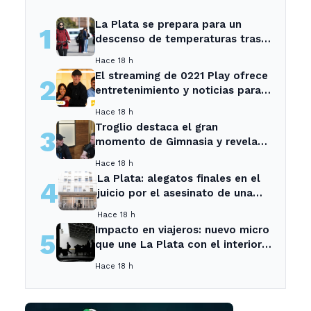
La Plata se prepara para un
1
descenso de temperaturas tras
el intenso temporal de hoy
Hace 18 h
El streaming de 0221 Play ofrece
2
entretenimiento y noticias para
los vecinos de La Plata y
Hace 18 h
Ensenada.
Troglio destaca el gran
3
momento de Gimnasia y revela
su mayor desilusión como
Hace 18 h
entrenador
La Plata: alegatos finales en el
4
juicio por el asesinato de una
empleada en el trabajo
Hace 18 h
Impacto en viajeros: nuevo micro
5
que une La Plata con el interior
no recogerá pasajeros en un
Hace 18 h
tramo específico