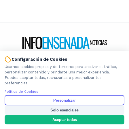
Configuración de Cookies
Información local que importa. Noticias de Ensenada, La
Plata y la provincia de Buenos Aires.
Usamos cookies propias y de terceros para analizar el tráfico,
personalizar contenido y brindarte una mejor experiencia.
Puedes aceptar todas, rechazarlas o personalizar tus
preferencias.
Política de Cookies
Nosotros
Personalizar
Cookies
Solo esenciales
Privacidad
Aceptar todas
Términos
Política de Contenido