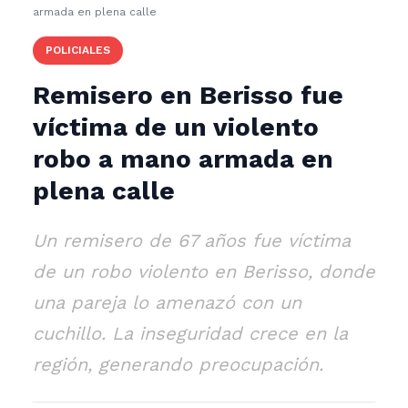
armada en plena calle
POLICIALES
Remisero en Berisso fue
víctima de un violento
robo a mano armada en
plena calle
Un remisero de 67 años fue víctima
de un robo violento en Berisso, donde
una pareja lo amenazó con un
cuchillo. La inseguridad crece en la
región, generando preocupación.