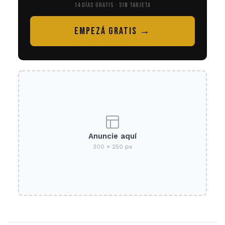
14 DÍAS GRATIS · SIN TARJETA
EMPEZÁ GRATIS →
Anuncie aquí
300 × 250 px