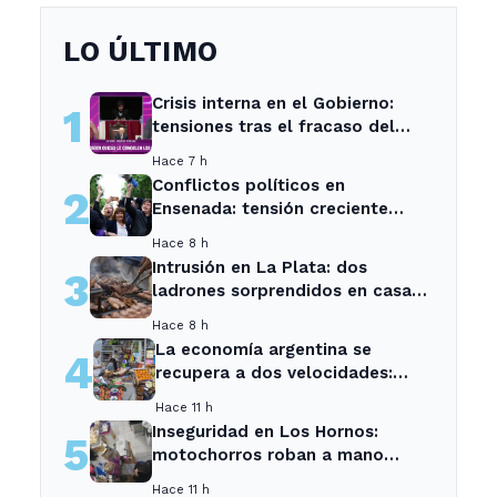
LO ÚLTIMO
Crisis interna en el Gobierno:
1
tensiones tras el fracaso del
Senado
Hace 7 h
Conflictos políticos en
2
Ensenada: tensión creciente
entre sectores locales
Hace 8 h
Intrusión en La Plata: dos
3
ladrones sorprendidos en casa
de vecina tras asado.
Hace 8 h
La economía argentina se
4
recupera a dos velocidades:
crecen el agro y la energía, pero
Hace 11 h
caen el empleo y el consumo -
Inseguridad en Los Hornos:
5
Neuquen Post
motochorros roban a mano
armada en tienda de mascotas
Hace 11 h