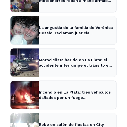
motochorros roban a mano armada
en tienda de mascotas
La angustia de la familia de Verónica
Dessio: reclaman justicia
urgentemente
Motociclista herido en La Plata: el
accidente interrumpe el tránsito en
Avenida 7
Incendio en La Plata: tres vehículos
dañados por un fuego
descontrolado provocado por un
hombre
Robo en salón de fiestas en City