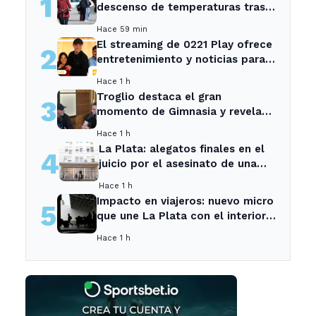
1
descenso de temperaturas tras
el intenso temporal de hoy
Hace 59 min
El streaming de 0221 Play ofrece
2
entretenimiento y noticias para
los vecinos de La Plata y
Hace 1 h
Ensenada.
Troglio destaca el gran
3
momento de Gimnasia y revela
su mayor desilusión como
Hace 1 h
entrenador
La Plata: alegatos finales en el
4
juicio por el asesinato de una
empleada en el trabajo
Hace 1 h
Impacto en viajeros: nuevo micro
5
que une La Plata con el interior
no recogerá pasajeros en un
Hace 1 h
tramo específico