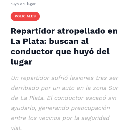
huyó del lugar
POLICIALES
Repartidor atropellado en
La Plata: buscan al
conductor que huyó del
lugar
Un repartidor sufrió lesiones tras ser
derribado por un auto en la zona Sur
de La Plata. El conductor escapó sin
ayudarlo, generando preocupación
entre los vecinos por la seguridad
vial.