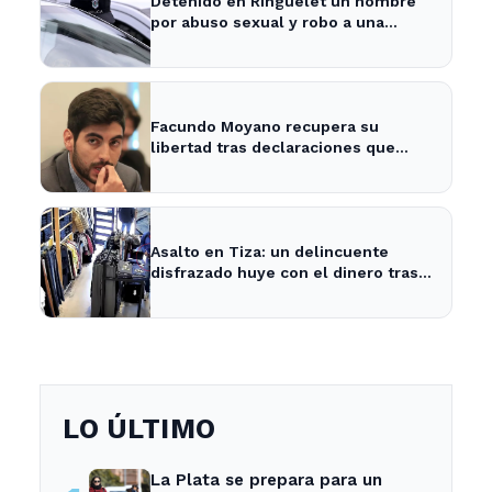
Detenido en Ringuelet un hombre
por abuso sexual y robo a una
adolescente
Facundo Moyano recupera su
libertad tras declaraciones que
despejan dudas sobre su situación
Asalto en Tiza: un delincuente
disfrazado huye con el dinero tras
amenazar a la empleada
LO ÚLTIMO
La Plata se prepara para un