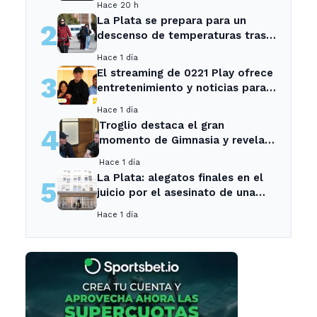
Hace 20 h
La Plata se prepara para un
2
descenso de temperaturas tras
el intenso temporal de hoy
Hace 1 día
El streaming de 0221 Play ofrece
3
entretenimiento y noticias para
los vecinos de La Plata y
Hace 1 día
Ensenada.
Troglio destaca el gran
4
momento de Gimnasia y revela
su mayor desilusión como
Hace 1 día
entrenador
La Plata: alegatos finales en el
5
juicio por el asesinato de una
empleada en el trabajo
Hace 1 día