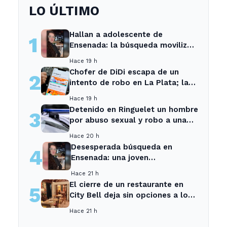
LO ÚLTIMO
Hallan a adolescente de
1
Ensenada: la búsqueda movilizó
a toda la comunidad
Hace 19 h
Chofer de DiDi escapa de un
2
intento de robo en La Plata; la
sospechosa es arrestada
Hace 19 h
Detenido en Ringuelet un hombre
3
por abuso sexual y robo a una
adolescente
Hace 20 h
Desesperada búsqueda en
4
Ensenada: una joven
desaparecida tras cita con un
Hace 21 h
desconocido
El cierre de un restaurante en
5
City Bell deja sin opciones a los
vecinos del área.
Hace 21 h