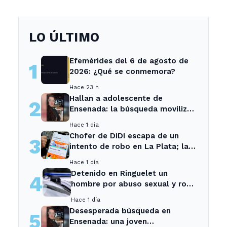
LO ÚLTIMO
Efemérides del 6 de agosto de
1
2026: ¿Qué se conmemora?
Hace 23 h
Hallan a adolescente de
2
Ensenada: la búsqueda movilizó
a toda la comunidad
Hace 1 día
Chofer de DiDi escapa de un
3
intento de robo en La Plata; la
sospechosa es arrestada
Hace 1 día
Detenido en Ringuelet un
4
hombre por abuso sexual y robo
a una adolescente
Hace 1 día
Desesperada búsqueda en
5
Ensenada: una joven