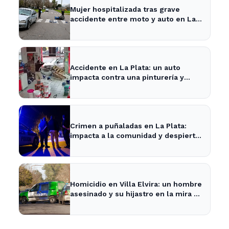
Mujer hospitalizada tras grave
accidente entre moto y auto en La
Plata
Accidente en La Plata: un auto
impacta contra una pinturería y
causa caos en la zona
Crimen a puñaladas en La Plata:
impacta a la comunidad y despierta
inquietud vecinal.
Homicidio en Villa Elvira: un hombre
asesinado y su hijastro en la mira de
la Policía