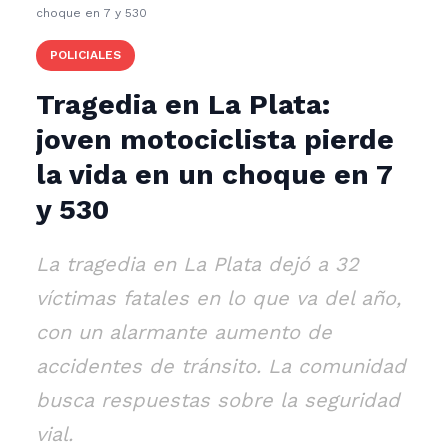
choque en 7 y 530
POLICIALES
Tragedia en La Plata:
joven motociclista pierde
la vida en un choque en 7
y 530
La tragedia en La Plata dejó a 32
víctimas fatales en lo que va del año,
con un alarmante aumento de
accidentes de tránsito. La comunidad
busca respuestas sobre la seguridad
vial.