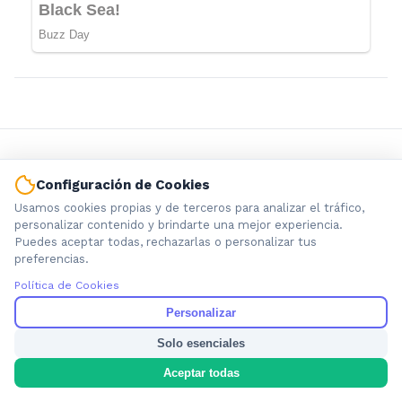
Configuración de Cookies
Usamos cookies propias y de terceros para analizar el tráfico,
personalizar contenido y brindarte una mejor experiencia.
Puedes aceptar todas, rechazarlas o personalizar tus
Información local que importa. Noticias de Ensenada, La
preferencias.
Plata y la provincia de Buenos Aires.
Política de Cookies
Personalizar
Solo esenciales
Nosotros
Aceptar todas
Cookies