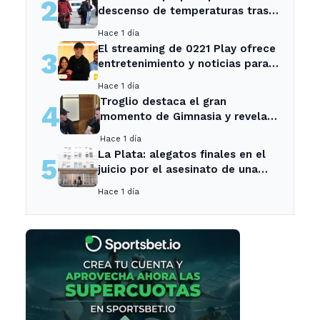
2
descenso de temperaturas tras
el intenso temporal de hoy
Hace 1 día
El streaming de 0221 Play ofrece
3
entretenimiento y noticias para
los vecinos de La Plata y
Hace 1 día
Ensenada.
Troglio destaca el gran
4
momento de Gimnasia y revela
su mayor desilusión como
Hace 1 día
entrenador
La Plata: alegatos finales en el
5
juicio por el asesinato de una
empleada en el trabajo
Hace 1 día