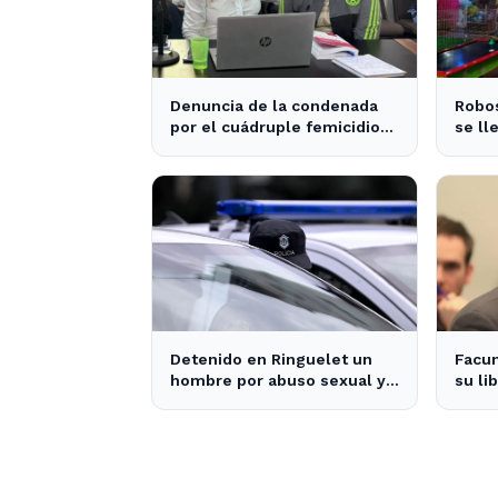
Denuncia de la condenada
Robos
por el cuádruple femicidio
se ll
de La Loma sacude a la
salón
comunidad
Detenido en Ringuelet un
Facu
hombre por abuso sexual y
su li
robo a una adolescente
decla
dudas