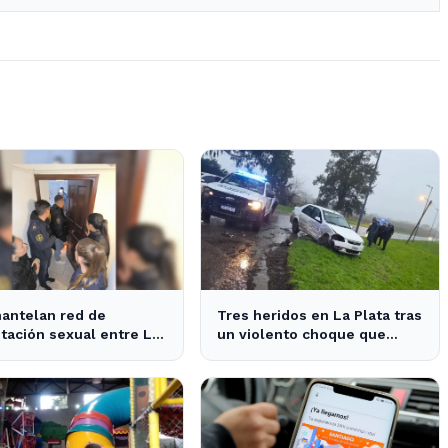
antelan red de
Tres heridos en La Plata tras
tación sexual entre La
un violento choque que
 y Pinamar: cuatro
interrumpe el tránsito en la
sados
zona