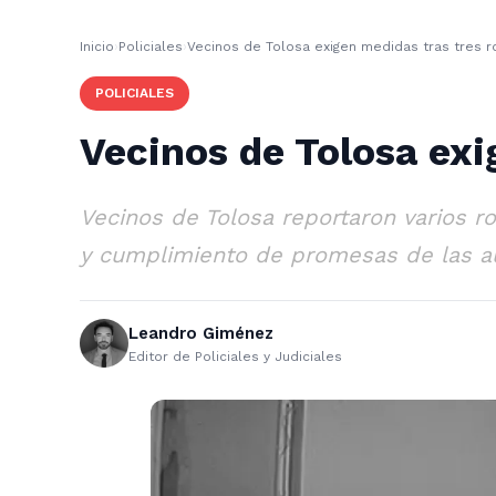
Inicio
›
Policiales
›
Vecinos de Tolosa exigen medidas tras tres 
POLICIALES
Vecinos de Tolosa exi
Vecinos de Tolosa reportaron varios ro
y cumplimiento de promesas de las a
Leandro Giménez
Editor de Policiales y Judiciales