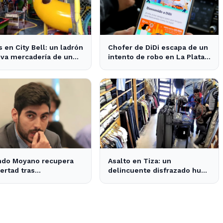
 en City Bell: un ladrón
Chofer de DiDi escapa de un
eva mercadería de un
intento de robo en La Plata;
 de fiestas infantiles
la sospechosa es arrestada
ndo Moyano recupera
Asalto en Tiza: un
bertad tras
delincuente disfrazado huye
raciones que despejan
con el dinero tras amenazar
 sobre su situación
a la empleada