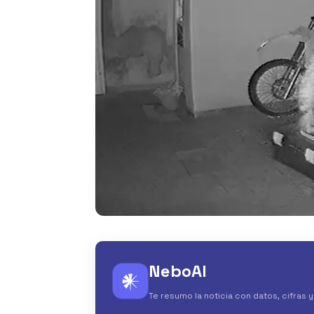
NeboAI
𒀭
Te resumo la noticia con datos, cifras 