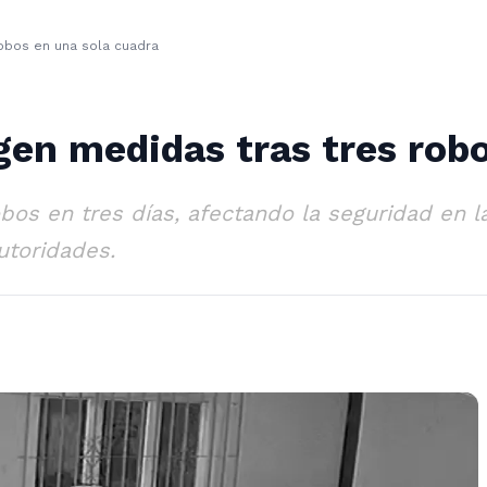
robos en una sola cuadra
gen medidas tras tres rob
bos en tres días, afectando la seguridad en la
utoridades.