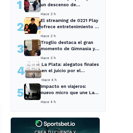
1
un descenso de
temperaturas tras el
Hace 3 h
intenso temporal de hoy
El streaming de 0221 Play
2
ofrece entretenimiento y
noticias para los vecinos
Hace 3 h
de La Plata y Ensenada.
Troglio destaca el gran
3
momento de Gimnasia y
revela su mayor
Hace 3 h
desilusión como
La Plata: alegatos finales
4
entrenador
en el juicio por el
asesinato de una
Hace 4 h
empleada en el trabajo
Impacto en viajeros:
5
nuevo micro que une La
Plata con el interior no
Hace 4 h
recogerá pasajeros en un
tramo específico