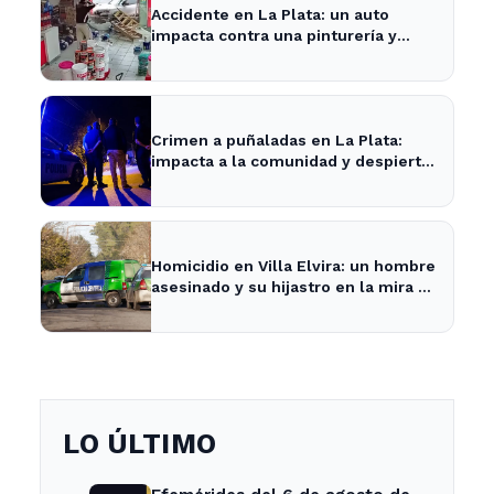
Accidente en La Plata: un auto
impacta contra una pinturería y
causa caos en la zona
Crimen a puñaladas en La Plata:
impacta a la comunidad y despierta
inquietud vecinal.
Homicidio en Villa Elvira: un hombre
asesinado y su hijastro en la mira de
la Policía
LO ÚLTIMO