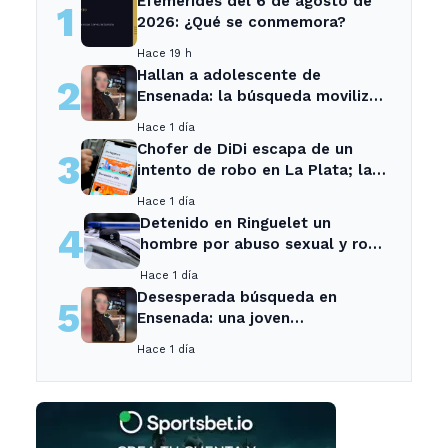
Efemérides del 6 de agosto de
1
2026: ¿Qué se conmemora?
Hace 19 h
Hallan a adolescente de
2
Ensenada: la búsqueda movilizó
a toda la comunidad
Hace 1 día
Chofer de DiDi escapa de un
3
intento de robo en La Plata; la
sospechosa es arrestada
Hace 1 día
Detenido en Ringuelet un
4
hombre por abuso sexual y robo
a una adolescente
Hace 1 día
Desesperada búsqueda en
5
Ensenada: una joven
desaparecida tras cita con un
Hace 1 día
desconocido