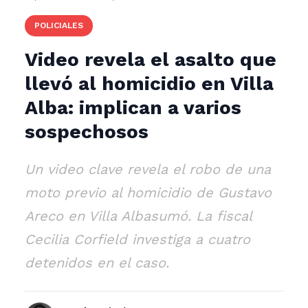
POLICIALES
Video revela el asalto que
llevó al homicidio en Villa
Alba: implican a varios
sospechosos
Un video clave revela el robo de una
moto previo al homicidio de Gustavo
Areco en Villa Albasumó. La fiscal
Cecilia Corfield investiga a cuatro
detenidos en el caso.