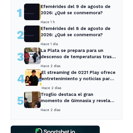
Efemérides del 9 de agosto de
1
2026: ¿Qué se conmemora?
Hace 1 h
Efemérides del 8 de agosto de
2
2026: ¿Qué se conmemora?
Hace 1 día
La Plata se prepara para un
3
descenso de temperaturas tras
el intenso temporal de hoy
Hace 2 días
El streaming de 0221 Play ofrece
4
entretenimiento y noticias para
los vecinos de La Plata y
Hace 2 días
Ensenada.
Troglio destaca el gran
5
momento de Gimnasia y revela
su mayor desilusión como
Hace 2 días
entrenador