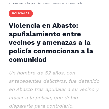
amenazas a la policía conmocionan a la comunidad
POLICIALES
Violencia en Abasto:
apuñalamiento entre
vecinos y amenazas a la
policía conmocionan a la
comunidad
Un hombre de 52 años, con
antecedentes delictivos, fue detenido
en Abasto tras apuñalar a su vecino y
atacar a la policía, que debió
dispararle para controlarlo.