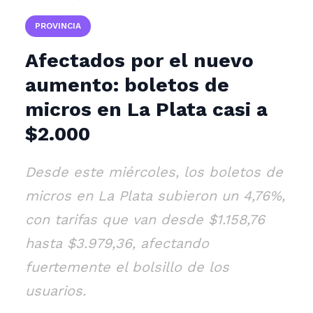
PROVINCIA
Afectados por el nuevo
aumento: boletos de
micros en La Plata casi a
$2.000
Desde este miércoles, los boletos de
micros en La Plata subieron un 4,76%,
con tarifas que van desde $1.158,76
hasta $3.979,36, afectando
fuertemente el bolsillo de los
usuarios.