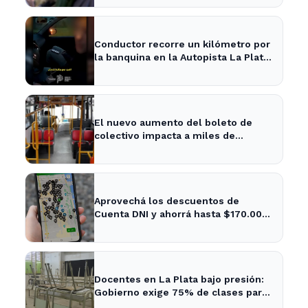
Conductor recorre un kilómetro por
la banquina en la Autopista La Plata-
Buenos Aires y su justificación
sorprende a todos
El nuevo aumento del boleto de
colectivo impacta a miles de
usuarios en La Plata y Berisso
Aprovechá los descuentos de
Cuenta DNI y ahorrá hasta $170.000
este mes en La Plata
Docentes en La Plata bajo presión:
Gobierno exige 75% de clases para
evitar sanciones