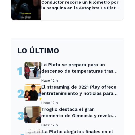
Conductor recorre un kilómetro por
la banquina en la Autopista La Plata-
Buenos Aires y su justificación
sorprende a todos
LO ÚLTIMO
La Plata se prepara para un
1
descenso de temperaturas tras
el intenso temporal de hoy
Hace 12 h
El streaming de 0221 Play ofrece
2
entretenimiento y noticias para
los vecinos de La Plata y
Hace 12 h
Ensenada.
Troglio destaca el gran
3
momento de Gimnasia y revela
su mayor desilusión como
Hace 12 h
entrenador
La Plata: alegatos finales en el