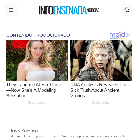
Inicio
›
Provincia
›
Aumento del gas en junio: Camuzzi ajusta tarifas hasta un 7%