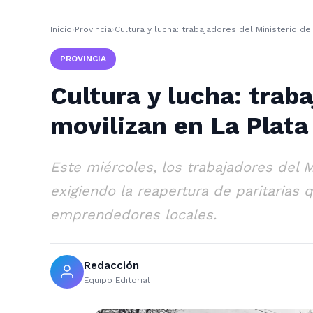
Inicio
›
Provincia
›
Cultura y lucha: trabajadores del Ministerio de
PROVINCIA
Cultura y lucha: trab
movilizan en La Plata
Este miércoles, los trabajadores del M
exigiendo la reapertura de paritarias
emprendedores locales.
Redacción
Equipo Editorial