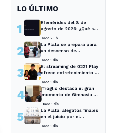
LO ÚLTIMO
Efemérides del 8 de
1
agosto de 2026: ¿Qué se
conmemora?
Hace 23 h
La Plata se prepara para
2
un descenso de
temperaturas tras el
Hace 1 día
intenso temporal de hoy
El streaming de 0221 Play
3
ofrece entretenimiento y
noticias para los vecinos
Hace 1 día
de La Plata y Ensenada.
Troglio destaca el gran
4
momento de Gimnasia y
revela su mayor
Hace 1 día
desilusión como
La Plata: alegatos finales
5
entrenador
en el juicio por el
asesinato de una
Hace 1 día
empleada en el trabajo