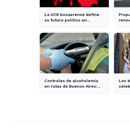
La UCR bonaerense define
Propu
su futuro político en
renov
encuentro clave en La Plata
condu
provi
Controles de alcoholemia
Los t
en rutas de Buenos Aires:
celeb
276 conductores se
por S
encontraban ebrios
activ