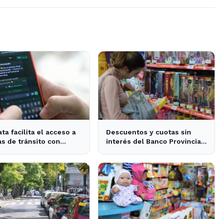
ata facilita el acceso a
Descuentos y cuotas sin
s de tránsito con
interés del Banco Provincia
 asistente digital
benefician a familias en La
Plata por el Día del Niño