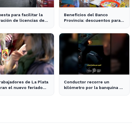
esta para facilitar la
Beneficios del Banco
ación de licencias de
Provincia: descuentos para
cir en La Plata y la
las familias en el Día del
ncia
Niño en La Plata y Ensenada
rabajadores de La Plata
Conductor recorre un
ran el nuevo feriado
kilómetro por la banquina en
an Cayetano con
la Autopista La Plata-Buenos
idades culturales
Aires y su justificación
sorprende a todos