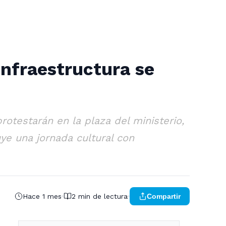
Infraestructura se
rotestarán en la plaza del ministerio,
ye una jornada cultural con
Hace 1 mes
2 min de lectura
Compartir