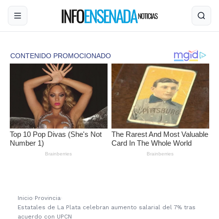
Inicio
›
Provincia
›
Estatales de La Plata celebran aumento salarial del 7% tras
acuerdo con UPCN