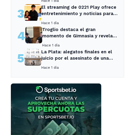
Hace 1 día
El streaming de 0221 Play ofrece
3
entretenimiento y noticias para
los vecinos de La Plata y
Hace 1 día
Ensenada.
Troglio destaca el gran
4
momento de Gimnasia y revela
su mayor desilusión como
Hace 1 día
entrenador
La Plata: alegatos finales en el
5
juicio por el asesinato de una
empleada en el trabajo
Hace 1 día