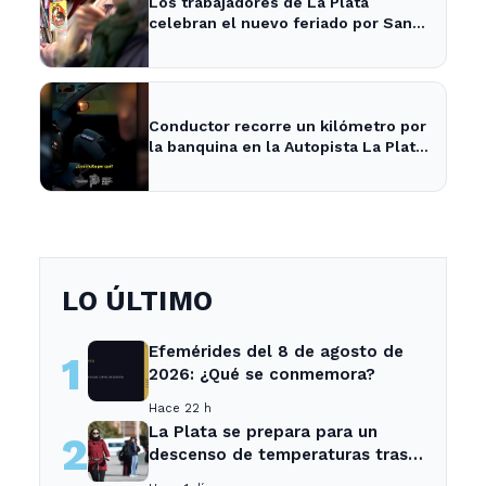
Los trabajadores de La Plata
celebran el nuevo feriado por San
Cayetano con actividades culturales
Conductor recorre un kilómetro por
la banquina en la Autopista La Plata-
Buenos Aires y su justificación
sorprende a todos
LO ÚLTIMO
Efemérides del 8 de agosto de
1
2026: ¿Qué se conmemora?
Hace 22 h
La Plata se prepara para un
2
descenso de temperaturas tras
el intenso temporal de hoy