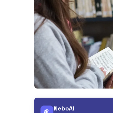
NeboAI
𒀭