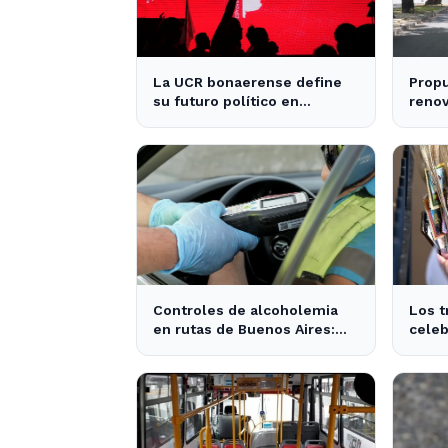
La UCR bonaerense define
Propu
su futuro político en
renov
encuentro clave en La Plata
condu
provi
Controles de alcoholemia
Los t
en rutas de Buenos Aires:
celeb
276 conductores se
por S
encontraban ebrios
activ