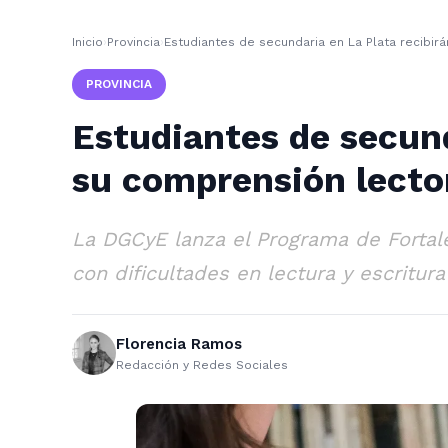
Inicio
›
Provincia
›
Estudiantes de secundaria en La Plata recibir
PROVINCIA
Estudiantes de secund
su comprensión lecto
La DGCyE lanza el Programa de Fortal
con dificultades en lectura y escritur
Florencia Ramos
Redacción y Redes Sociales