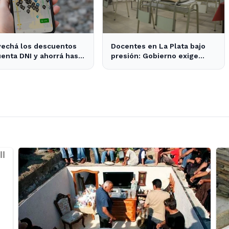
vechá los descuentos
Docentes en La Plata bajo
enta DNI y ahorrá hasta
presión: Gobierno exige
000 este mes en La
75% de clases para evitar
sanciones