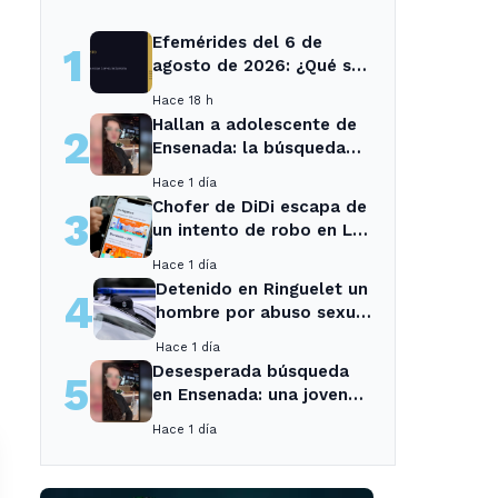
Efemérides del 6 de
1
agosto de 2026: ¿Qué se
conmemora?
Hace 18 h
Hallan a adolescente de
2
Ensenada: la búsqueda
movilizó a toda la
Hace 1 día
comunidad
Chofer de DiDi escapa de
3
un intento de robo en La
Plata; la sospechosa es
Hace 1 día
arrestada
Detenido en Ringuelet un
4
hombre por abuso sexual
y robo a una adolescente
Hace 1 día
Desesperada búsqueda
5
en Ensenada: una joven
desaparecida tras cita
Hace 1 día
con un desconocido