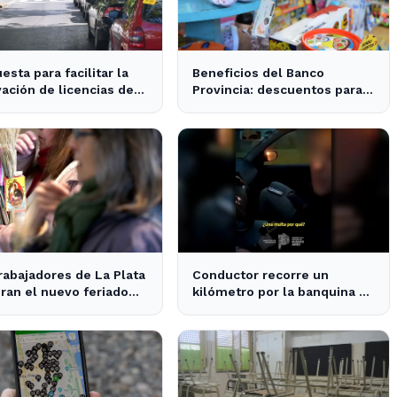
esta para facilitar la
Beneficios del Banco
ación de licencias de
Provincia: descuentos para
cir en La Plata y la
las familias en el Día del
ncia
Niño en La Plata y Ensenada
rabajadores de La Plata
Conductor recorre un
ran el nuevo feriado
kilómetro por la banquina en
an Cayetano con
la Autopista La Plata-Buenos
idades culturales
Aires y su justificación
sorprende a todos