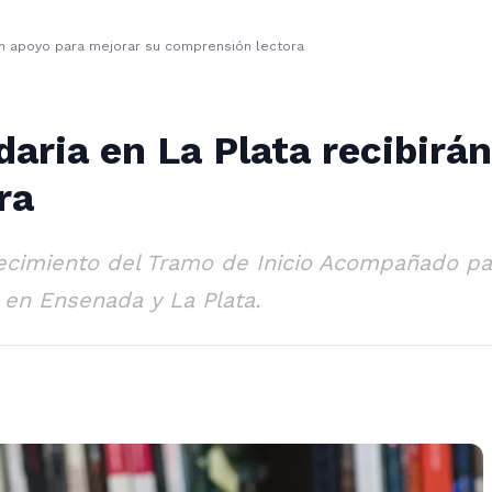
án apoyo para mejorar su comprensión lectora
aria en La Plata recibirá
ra
ecimiento del Tramo de Inicio Acompañado pa
a en Ensenada y La Plata.