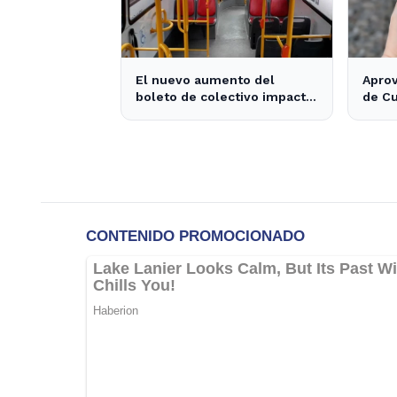
El nuevo aumento del
Apro
boleto de colectivo impacta
de Cu
a miles de usuarios en La
$170.
Plata y Berisso
Plata