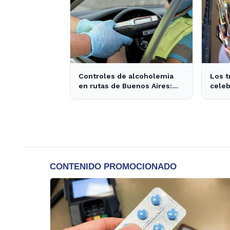
Controles de alcoholemia
Los t
en rutas de Buenos Aires:
celeb
276 conductores se
por S
encontraban ebrios
activ