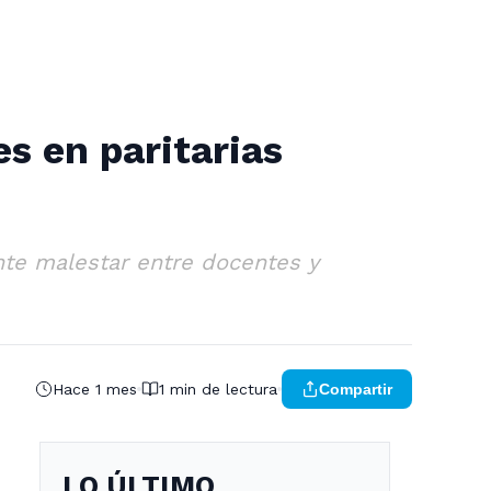
es en paritarias
ente malestar entre docentes y
Hace 1 mes
1 min de lectura
Compartir
LO ÚLTIMO