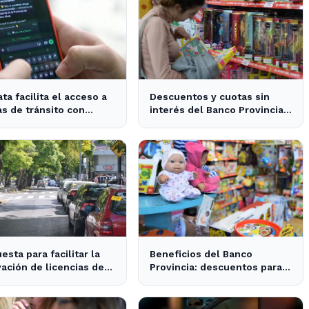
ata facilita el acceso a
Descuentos y cuotas sin
s de tránsito con
interés del Banco Provincia
 asistente digital
benefician a familias en La
Plata por el Día del Niño
esta para facilitar la
Beneficios del Banco
ación de licencias de
Provincia: descuentos para
cir en La Plata y la
las familias en el Día del
ncia
Niño en La Plata y Ensenada