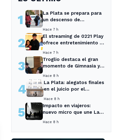
La Plata se prepara para
1
un descenso de
temperaturas tras el
Hace 7 h
intenso temporal de hoy
El streaming de 0221 Play
2
ofrece entretenimiento y
noticias para los vecinos
Hace 7 h
de La Plata y Ensenada.
Troglio destaca el gran
3
momento de Gimnasia y
revela su mayor
Hace 8 h
desilusión como
La Plata: alegatos finales
4
entrenador
en el juicio por el
asesinato de una
Hace 8 h
empleada en el trabajo
Impacto en viajeros:
5
nuevo micro que une La
Plata con el interior no
Hace 8 h
recogerá pasajeros en un
tramo específico