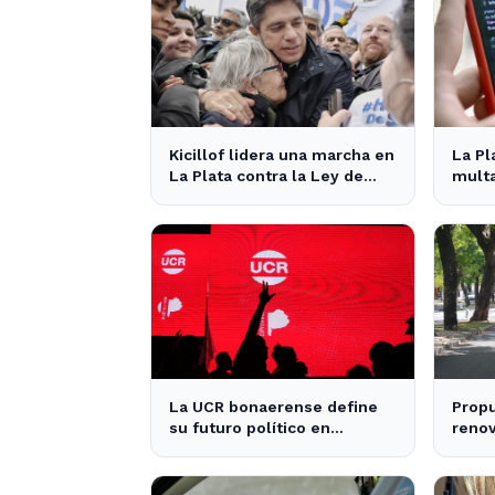
Kicillof lidera una marcha en
La Pl
La Plata contra la Ley de
multa
Tierras del gobierno
nuevo
nacional
La UCR bonaerense define
Propu
su futuro político en
renov
encuentro clave en La Plata
condu
provi