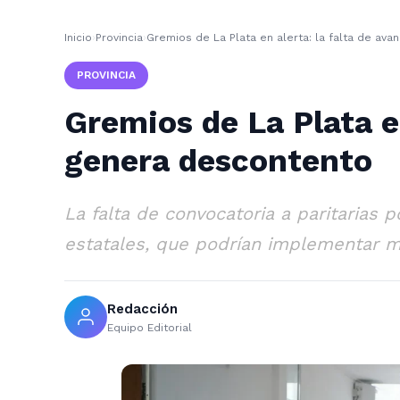
Inicio
›
Provincia
›
Gremios de La Plata en alerta: la falta de ava
PROVINCIA
Gremios de La Plata en
genera descontento
La falta de convocatoria a paritarias 
estatales, que podrían implementar me
Redacción
Equipo Editorial