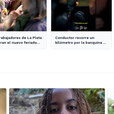
rabajadores de La Plata
Conductor recorre un
ran el nuevo feriado
kilómetro por la banquina en
an Cayetano con
la Autopista La Plata-Buenos
idades culturales
Aires y su justificación
sorprende a todos