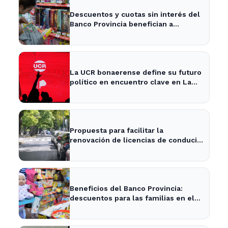
Descuentos y cuotas sin interés del
Banco Provincia benefician a
familias en La Plata por el Día del
Niño
La UCR bonaerense define su futuro
político en encuentro clave en La
Plata
Propuesta para facilitar la
renovación de licencias de conducir
en La Plata y la provincia
Beneficios del Banco Provincia:
descuentos para las familias en el
Día del Niño en La Plata y Ensenada