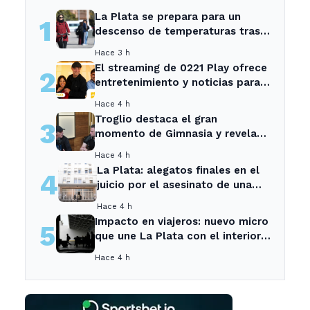
La Plata se prepara para un
1
descenso de temperaturas tras
el intenso temporal de hoy
Hace 3 h
El streaming de 0221 Play ofrece
2
entretenimiento y noticias para
los vecinos de La Plata y
Hace 4 h
Ensenada.
Troglio destaca el gran
3
momento de Gimnasia y revela
su mayor desilusión como
Hace 4 h
entrenador
La Plata: alegatos finales en el
4
juicio por el asesinato de una
empleada en el trabajo
Hace 4 h
Impacto en viajeros: nuevo micro
5
que une La Plata con el interior
no recogerá pasajeros en un
Hace 4 h
tramo específico