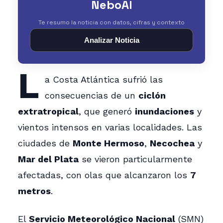
NeboAI
Te resumo la noticia con datos, cifras y contexto
Analizar Noticia
L
a Costa Atlántica sufrió las
consecuencias de un
ciclón
extratropical
, que generó
inundaciones
y
vientos intensos en varias localidades. Las
ciudades de
Monte Hermoso
,
Necochea
y
Mar del Plata
se vieron particularmente
afectadas, con olas que alcanzaron los
7
metros
.
El
Servicio Meteorológico Nacional
(SMN)