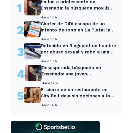
Hallan a adolescente de
1
Ensenada: la búsqueda movilizó
a toda la comunidad
Hace 12 h
Chofer de DiDi escapa de un
2
intento de robo en La Plata; la
sospechosa es arrestada
Hace 12 h
Detenido en Ringuelet un hombre
3
por abuso sexual y robo a una
adolescente
Hace 13 h
Desesperada búsqueda en
4
Ensenada: una joven
desaparecida tras cita con un
Hace 14 h
desconocido
El cierre de un restaurante en
5
City Bell deja sin opciones a los
vecinos del área.
Hace 14 h