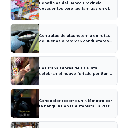
Beneficios del Banco Provincia:
descuentos para las familias en el
Día del Niño en La Plata y Ensenada
Controles de alcoholemia en rutas
de Buenos Aires: 276 conductores
se encontraban ebrios
Los trabajadores de La Plata
celebran el nuevo feriado por San
Cayetano con actividades culturales
Conductor recorre un kilómetro por
la banquina en la Autopista La Plata-
Buenos Aires y su justificación
sorprende a todos