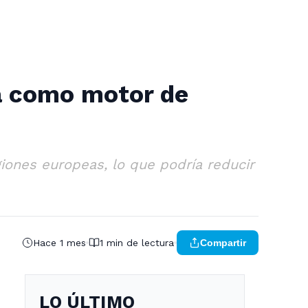
ta como motor de
giones europeas, lo que podría reducir
Hace 1 mes
1 min de lectura
Compartir
LO ÚLTIMO