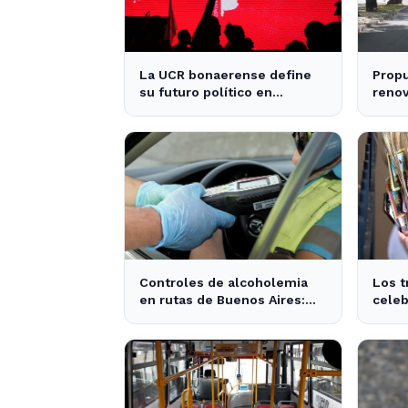
La UCR bonaerense define
Propu
su futuro político en
renov
encuentro clave en La Plata
condu
provi
Controles de alcoholemia
Los t
en rutas de Buenos Aires:
celeb
276 conductores se
por S
encontraban ebrios
activ