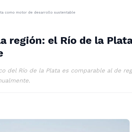
Plata como motor de desarrollo sustentable
la región: el Río de la Pla
e
co del Río de la Plata es comparable al de re
nualmente.