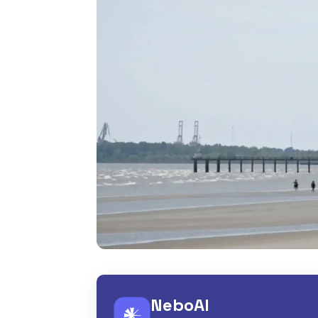
NeboAI
𒀭