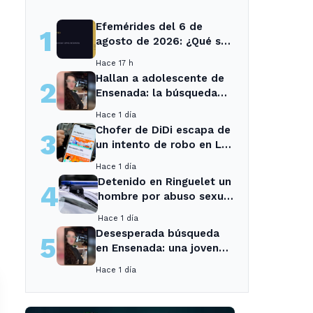
Efemérides del 6 de
1
agosto de 2026: ¿Qué se
conmemora?
Hace 17 h
Hallan a adolescente de
2
Ensenada: la búsqueda
movilizó a toda la
Hace 1 día
comunidad
Chofer de DiDi escapa de
3
un intento de robo en La
Plata; la sospechosa es
Hace 1 día
arrestada
Detenido en Ringuelet un
4
hombre por abuso sexual
y robo a una adolescente
Hace 1 día
Desesperada búsqueda
5
en Ensenada: una joven
desaparecida tras cita
Hace 1 día
con un desconocido