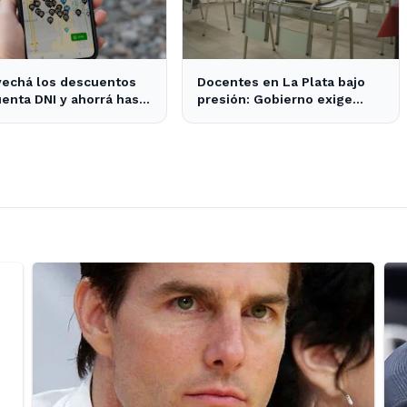
vechá los descuentos
Docentes en La Plata bajo
enta DNI y ahorrá hasta
presión: Gobierno exige
000 este mes en La
75% de clases para evitar
sanciones