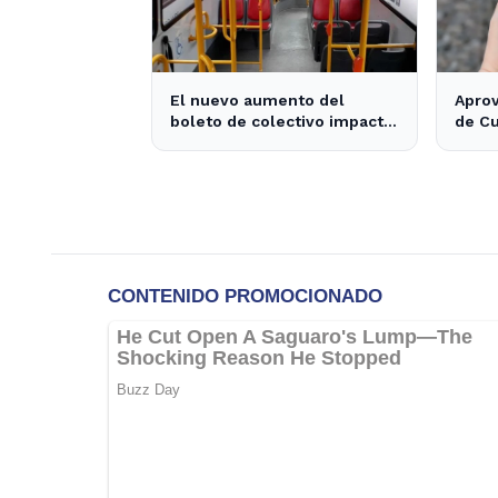
El nuevo aumento del
Apro
boleto de colectivo impacta
de Cu
a miles de usuarios en La
$170.
Plata y Berisso
Plata