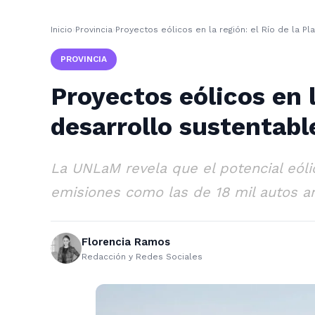
Inicio
›
Provincia
›
Proyectos eólicos en la región: el Río de la 
PROVINCIA
Proyectos eólicos en 
desarrollo sustentabl
La UNLaM revela que el potencial eóli
emisiones como las de 18 mil autos a
Florencia Ramos
Redacción y Redes Sociales