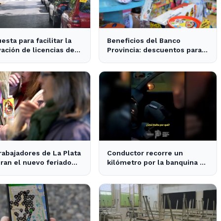
esta para facilitar la
Beneficios del Banco
ación de licencias de
Provincia: descuentos para
cir en La Plata y la
las familias en el Día del
ncia
Niño en La Plata y Ensenada
rabajadores de La Plata
Conductor recorre un
ran el nuevo feriado
kilómetro por la banquina en
an Cayetano con
la Autopista La Plata-Buenos
idades culturales
Aires y su justificación
sorprende a todos