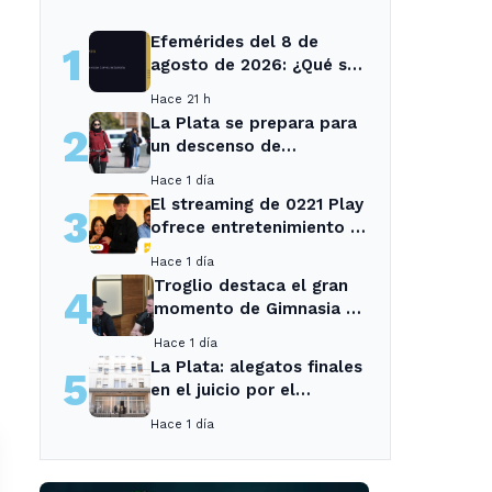
Efemérides del 8 de
1
agosto de 2026: ¿Qué se
conmemora?
Hace 21 h
La Plata se prepara para
2
un descenso de
temperaturas tras el
Hace 1 día
intenso temporal de hoy
El streaming de 0221 Play
3
ofrece entretenimiento y
noticias para los vecinos
Hace 1 día
de La Plata y Ensenada.
Troglio destaca el gran
4
momento de Gimnasia y
revela su mayor
Hace 1 día
desilusión como
La Plata: alegatos finales
5
entrenador
en el juicio por el
asesinato de una
Hace 1 día
empleada en el trabajo