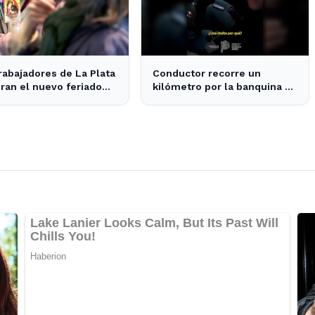
rabajadores de La Plata
Conductor recorre un
ran el nuevo feriado
kilómetro por la banquina en
an Cayetano con
la Autopista La Plata-Buenos
idades culturales
Aires y su justificación
sorprende a todos