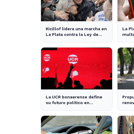
Kicillof lidera una marcha en
La Pl
La Plata contra la Ley de
multa
Tierras del gobierno
nuevo
nacional
La UCR bonaerense define
Propu
su futuro político en
renov
encuentro clave en La Plata
condu
provi