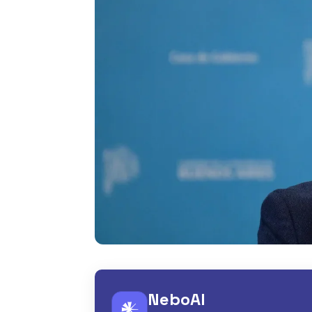
NeboAI
𒀭