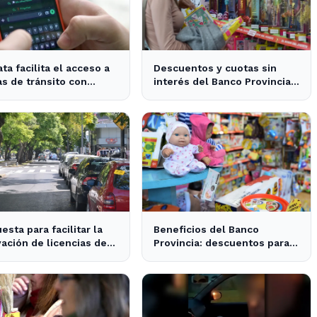
ata facilita el acceso a
Descuentos y cuotas sin
s de tránsito con
interés del Banco Provincia
 asistente digital
benefician a familias en La
Plata por el Día del Niño
esta para facilitar la
Beneficios del Banco
ación de licencias de
Provincia: descuentos para
cir en La Plata y la
las familias en el Día del
ncia
Niño en La Plata y Ensenada