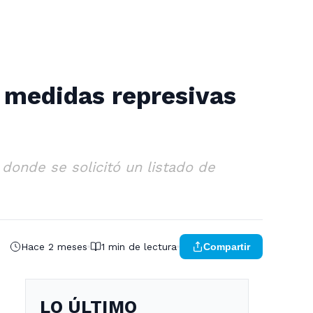
 medidas represivas
donde se solicitó un listado de
Hace 2 meses
1 min de lectura
Compartir
LO ÚLTIMO