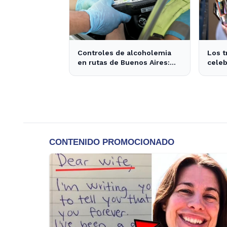
Controles de alcoholemia
Los t
en rutas de Buenos Aires:
celeb
276 conductores se
por S
encontraban ebrios
activ