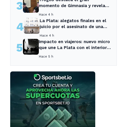
3
momento de Gimnasia y revela
su mayor desilusión como
Hace 4 h
entrenador
La Plata: alegatos finales en el
4
juicio por el asesinato de una
empleada en el trabajo
Hace 4 h
Impacto en viajeros: nuevo micro
5
que une La Plata con el interior
no recogerá pasajeros en un
Hace 5 h
tramo específico