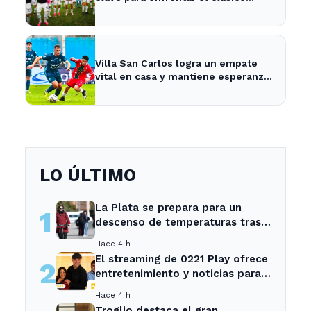
platense este fin de semana
Villa San Carlos logra un empate
vital en casa y mantiene esperanzas
de salvación
LO ÚLTIMO
La Plata se prepara para un
1
descenso de temperaturas tras
el intenso temporal de hoy
Hace 4 h
El streaming de 0221 Play ofrece
2
entretenimiento y noticias para
los vecinos de La Plata y
Hace 4 h
Ensenada.
Troglio destaca el gran