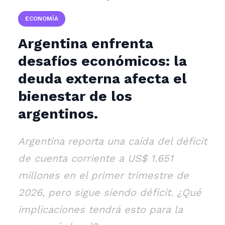
ECONOMÍA
Argentina enfrenta
desafíos económicos: la
deuda externa afecta el
bienestar de los
argentinos.
Argentina reporta una caída del déficit
de cuenta corriente a US$ 1.651
millones en el primer trimestre de
2026, pero sigue siendo déficit. ¿Qué
implicaciones tendrá esto para la