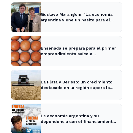
Gustavo Marangoni: "La economía
argentina viene un pasito para el
frente y un pasito para atrás, como
Xuxa" - Radio Continental
Ensenada se prepara para el primer
emprendimiento avícola
sustentable a nivel mundial.
La Plata y Berisso: un crecimiento
destacado en la región supera la
media nacional
La economía argentina y su
dependencia con el financiamiento
internacional - InfoBaires24