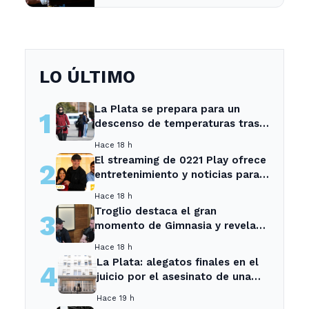
argentina
LO ÚLTIMO
La Plata se prepara para un
1
descenso de temperaturas tras
el intenso temporal de hoy
Hace 18 h
El streaming de 0221 Play ofrece
2
entretenimiento y noticias para
los vecinos de La Plata y
Hace 18 h
Ensenada.
Troglio destaca el gran
3
momento de Gimnasia y revela
su mayor desilusión como
Hace 18 h
entrenador
La Plata: alegatos finales en el
4
juicio por el asesinato de una
empleada en el trabajo
Hace 19 h