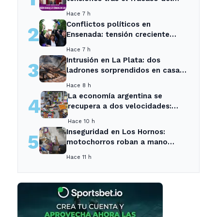
Senado
Hace 7 h
Conflictos políticos en
2
Ensenada: tensión creciente
entre sectores locales
Hace 7 h
Intrusión en La Plata: dos
3
ladrones sorprendidos en casa
de vecina tras asado.
Hace 8 h
La economía argentina se
4
recupera a dos velocidades:
crecen el agro y la energía, pero
Hace 10 h
caen el empleo y el consumo -
Inseguridad en Los Hornos:
5
Neuquen Post
motochorros roban a mano
armada en tienda de mascotas
Hace 11 h