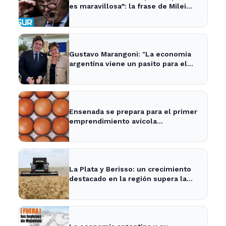
es maravillosa”: la frase de Milei
sobre la economía argentina que
generó impacto - ADNSUR
Gustavo Marangoni: "La economía
argentina viene un pasito para el
frente y un pasito para atrás, como
Xuxa" - Radio Continental
Ensenada se prepara para el primer
emprendimiento avícola
sustentable a nivel mundial.
La Plata y Berisso: un crecimiento
destacado en la región supera la
media nacional