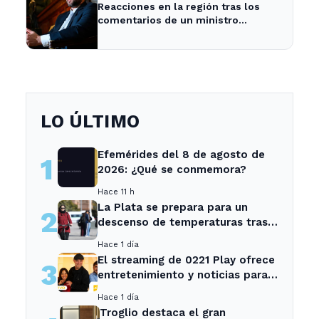
Reacciones en la región tras los
comentarios de un ministro
brasileño sobre Milei y la economía
argentina
LO ÚLTIMO
Efemérides del 8 de agosto de
1
2026: ¿Qué se conmemora?
Hace 11 h
La Plata se prepara para un
2
descenso de temperaturas tras
el intenso temporal de hoy
Hace 1 día
El streaming de 0221 Play ofrece
3
entretenimiento y noticias para
los vecinos de La Plata y
Hace 1 día
Ensenada.
Troglio destaca el gran