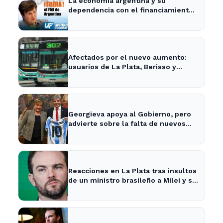
La economía argentina y su
dependencia con el financiamiento
internacional - InfoBaires24
Afectados por el nuevo aumento:
usuarios de La Plata, Berisso y
Ensenada enfrentan tarifas más
altas en el transporte público
Georgieva apoya al Gobierno, pero
advierte sobre la falta de nuevos
fondos del FMI para Argentina
Reacciones en La Plata tras insultos
de un ministro brasileño a Milei y su
impacto en la economía local